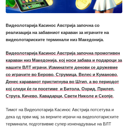
Видеолотарија Касинос Австрија започна со
реализација на забавниот караван за играчите на
видеолотариските терминали низ Македонија.
Видеолотарија Касинос Австрија започна промотивен
караван низ Македонија, кој носи забава и подароци за
нашите ВЛТ играчи. Изминатите денови се дружевме
со играчите во Берово, Струмица, Велес и Куманово.
Денес караванот пристигнува во Штип, а во периодот
кој следи ќе ги посетиме и Битола, Охрид, Прилеп,
Струга, Кичево, Кавадарци, Свети Николе и Скопје.
Тимот на Видеолотарија Касинос Австрија потсетува и
дека од први мај, за верните играчи на видеолотариските
терминали, подготвивме супер изненадување на ВЛТ