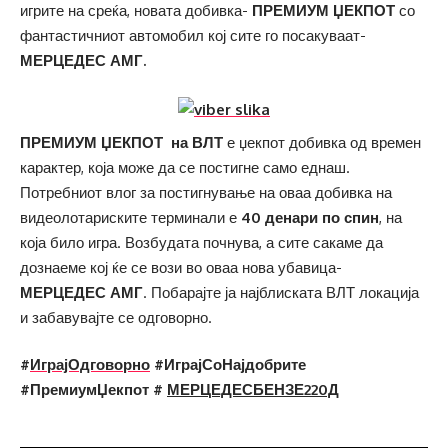
игрите на среќа, новата добивка-
ПРЕМИУМ ЏЕКПОТ
со
фантастичниот автомобил кој сите го посакуваат-
МЕРЦЕДЕС АМГ.
ПРЕМИУМ ЏЕКПОТ на ВЛТ
е џекпот добивка од времен
карактер, која може да се постигне само еднаш.
Потребниот влог за постигнување на оваа добивка на
видеолотариските терминали е
40 денари по спин
, на
која било игра. Возбудата почнува, а сите сакаме да
дознаеме кој ќе се вози во оваа нова убавица-
МЕРЦЕДЕС АМГ
. Побарајте ја најблиската ВЛТ локација
и забавувајте се одговорно.
#
ИграјОдговорно
#
ИграјСоНајдобрите
#
ПремиумЏекпот
#
МЕРЦЕДЕСБЕНЗЕ220Д