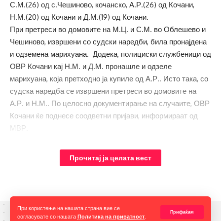
С.М.(26) од с.Чешиново, кочанско, А.Р.(26) од Кочани,
Н.М.(20) од Кочани и Д.М.(19) од Кочани.
При претреси во домовите на М.Ц. и С.М. во Облешево и
Чешиново, извршени со судски наредби, била пронајдена
и одземена марихуана. Додека, полициски службеници од
ОВР Кочани кај Н.М. и Д.М. пронашле и одзеле
марихуана, која претходно ја купиле од А.Р.. Исто така, со
судска наредба се извршени претреси во домовите на
А.Р. и Н.М.. По целосно документирање на случаите, ОВР
Кочани ќе поднесе соодветни пријави, информираат од
МВР.
Прочитај ја целата вест
©ММС.мк Крадењето авторски текстови е казниво со
закон. Преземањето на авторски содржини (текстови и
фотографии) од оваа страница е дозволено само
делумно и со ставање хиперлинк до содржината што се
цитира.
Услови за превземање
При користење на нашата страна вие се
Прифаќам
согласувате со нашата
Политика на приватност
.