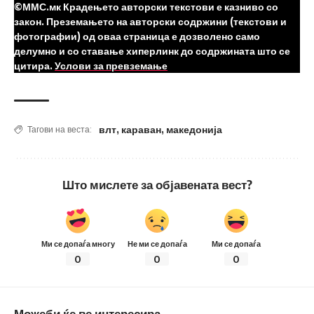
©ММС.мк Крадењето авторски текстови е казниво со
закон. Преземањето на авторски содржини (текстови и
фотографии) од оваа страница е дозволено само
делумно и со ставање хиперлинк до содржината што се
цитира.
Услови за превземање
влт
,
караван
,
македонија
Тагови на веста:
Што мислете за објавената вест?
Ми се допаѓа многу
Не ми се допаѓа
Ми се допаѓа
0
0
0
Можеби ќе ве интересира