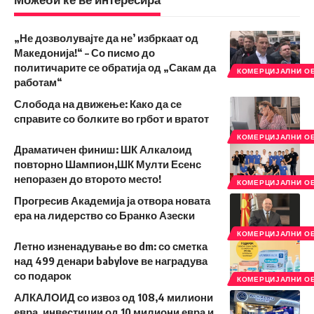
„Не дозволувајте да не’ избркаат од
Македонија!“ – Со писмо до
политичарите се обратија од „Сакам да
КОМЕРЦИЈАЛНИ О
работам“
Слобода на движење: Како да се
справите со болките во грбот и вратот
КОМЕРЦИЈАЛНИ О
Драматичен финиш: ШК Алкалоид
повторно Шампион,ШК Мулти Есенс
непоразен до второто место!
КОМЕРЦИЈАЛНИ О
Прогресив Академија ја отвора новата
ера на лидерство со Бранко Азески
КОМЕРЦИЈАЛНИ О
Летно изненадување во dm: со сметка
над 499 денари babylove ве наградува
со подарок
КОМЕРЦИЈАЛНИ О
АЛКАЛОИД со извоз од 108,4 милиони
евра, инвестиции од 10 милиони евра и