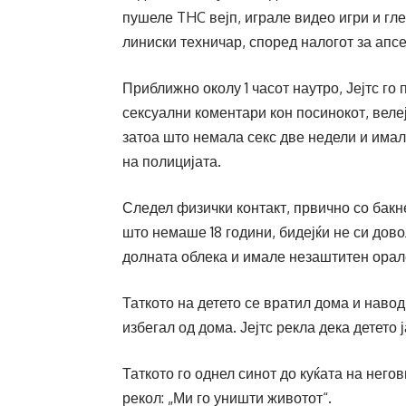
пушеле THC вејп, играле видео игри и гл
линиски техничар, според налогот за апс
Приближно околу 1 часот наутро, Јејтс го
сексуални коментари кон посинокот, велеј
затоа што немала секс две недели и имал
на полицијата.
Следел физички контакт, првично со бакн
што немаше 18 години, бидејќи не си дово
долната облека и имале незаштитен орал
Таткото на детето се вратил дома и наво
избегал од дома. Јејтс рекла дека детето 
Таткото го однел синот до куќата на негов
рекол: „Ми го уништи животот“.