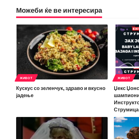
Можеби ќе ве интересира
ЖИВОТ
ЖИВОТ
Кускус со зеленчук, здраво и вкусно
Џекс Џонс
јадење
шампиони 
Инструкто
Струмица