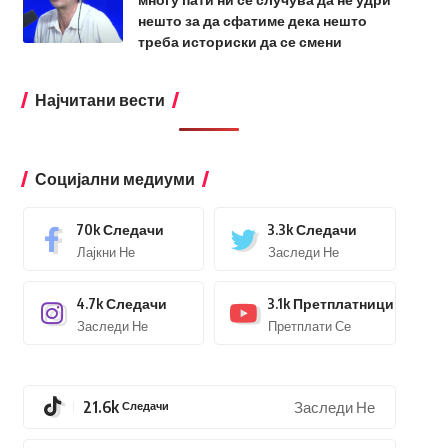
нешто за да сфатиме дека нешто
треба историски да се смени
Најчитани вести
Социјални медиуми
70k
Следачи
3.3k
Следачи
Лајкни Не
Заследи Не
4.7k
Следачи
3.1k
Претплатници
Заследи Не
Претплати Се
21.6k
Следачи
Заследи Не