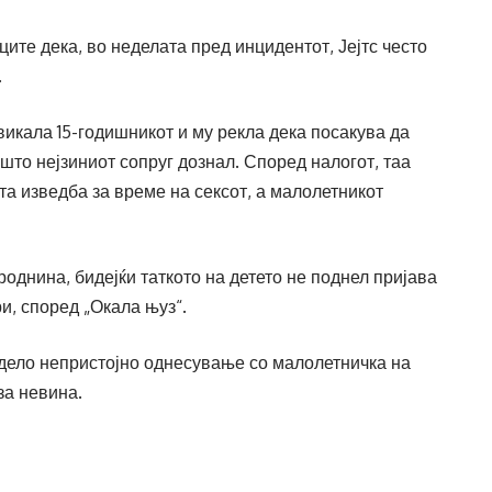
ците дека, во неделата пред инцидентот, Јејтс често
.
викала 15-годишникот и му рекла дека посакува да
што нејзиниот сопруг дознал. Според налогот, таа
ата изведба за време на сексот, а малолетникот
однина, бидејќи таткото на детето не поднел пријава
и, според „Окала њуз“.
 дело непристојно однесување со малолетничка на
 за невина.