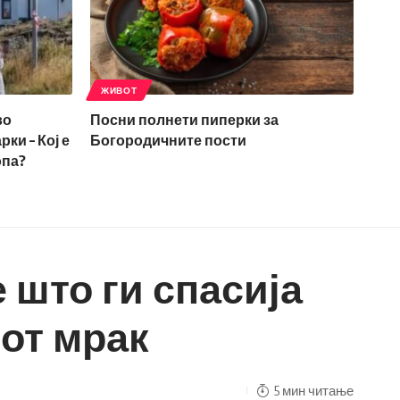
ЖИВОТ
во
Посни полнети пиперки за
ки – Кој е
Богородичните пости
опа?
 што ги спасија
от мрак
5 мин читање