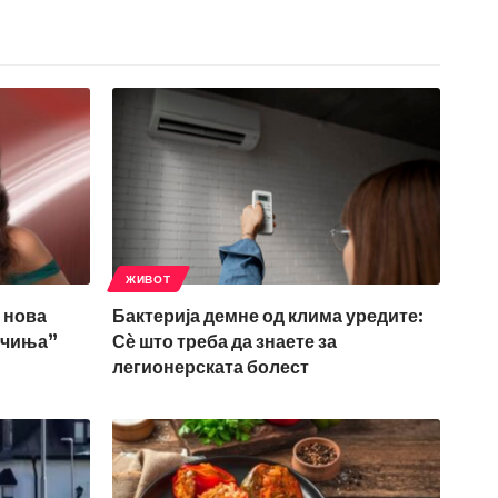
ЖИВОТ
 нова
Бактерија демне од клима уредите:
нчиња”
Сѐ што треба да знаете за
легионерската болест