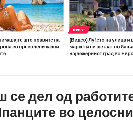
ЖИВОТ
нимавајте што правите на
(Видео) Луѓето на улица и 
ропа со пресолени казни
маркети си шетаат по бањар
ите
најлежерниот град во Евр
ш се дел од работите
панците во целосни