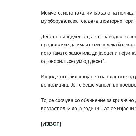
Момчето, исто така, им кажало на полицај
му зборувала за тоа дека „повторно гори“
Денот по инцидентот, Јејтс наводно го по
продолжиле да имаат секс и дека ѝ е жал 
исто така го замолила да ја оцени нејзин
одговорил: „седум од десет“.
Инцидентот бил пријавен на властите од р
во полиција. Јејтс беше уапсен во ноемвр
Тој се соочува со обвинение за кривично
возраст од 12 до 16 години. Таа се изјасни
[ИЗВОР]