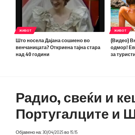
ЖИВОТ
ЖИВОТ
Што носела Дајана сошиено во
(Видео) В
венчаницата? Откриена тајна стара
одмор! Ев
над 40 години
за турист
Радио, свеќи и ке
Португалците и Ш
Објавено на: 30/04/2025 во 15:15