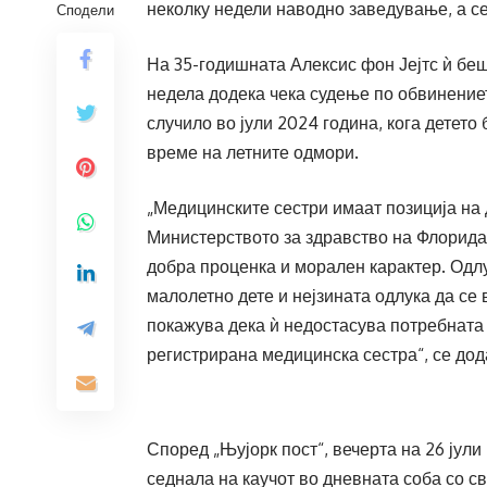
неколку недели наводно заведување, а с
Сподели
На 35-годишната Алексис фон Јејтс ѝ б
недела додека чека судење по обвинение
случило во јули 2024 година, кога детето 
време на летните одмори.
„Медицинските сестри имаат позиција на 
Министерството за здравство на Флорида.
добра проценка и морален карактер. Одлук
малолетно дете и нејзината одлука да се
покажува дека ѝ недостасува потребната 
регистрирана медицинска сестра“, се до
Според „Њујорк пост“, вечерта на 26 јули 
седнала на каучот во дневната соба со с