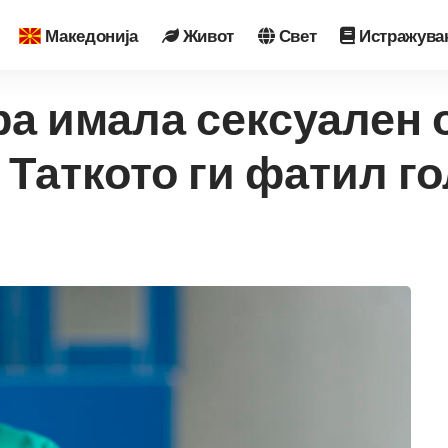
Македонија
Живот
Свет
Истражува
а имала сексуален од
Таткото ги фатил го