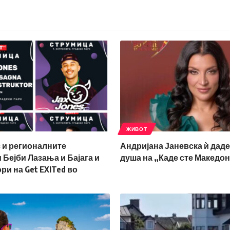
ЖИВОТ
 и регионалните
Андријана Јаневска ѝ даде
Бејби Лазања и Бајага и
душа на „Каде сте Македо
ри на Get EXITed во