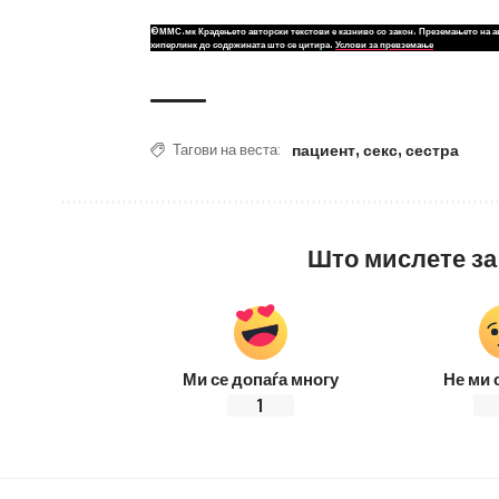
©ММС.мк Крадењето авторски текстови е казниво со закон. Преземањето на а
хиперлинк до содржината што се цитира.
Услови за превземање
пациент
,
секс
,
сестра
Тагови на веста:
Што мислете за
Ми се допаѓа многу
Не ми 
1