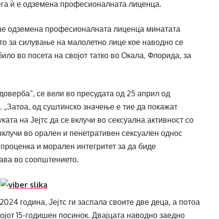
ега ѝ е одземена професионалната лиценца.
еше одземена професионалната лиценца минатата
то за силување на малолетно лице кое наводно се
било во посета на својот татко во Окала, Флорида, за
доверба“, се вели во пресудата од 25 април од
 „Затоа, од суштинско значење е тие да покажат
ата на Јејтс да се вклучи во сексуална активност со
 вклучи во орален и пенетративен сексуален однос
проценка и морален интегритет за да биде
дава во соопштението.
2024 година, Јејтс ги заспала своите две деца, а потоа
војот 15-годишен посинок. Двајцата наводно заедно