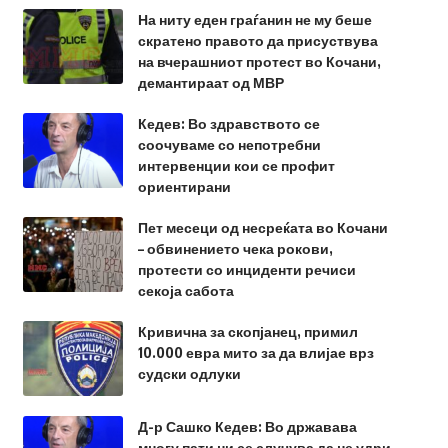
На ниту еден граѓанин не му беше
скратено правото да присуствува
на вчерашниот протест во Кочани,
демантираат од МВР
Кедев: Во здравството се
соочуваме со непотребни
интервенции кои се профит
ориентирани
Пет месеци од несреќата во Кочани
– обвинението чека рокови,
протести со инциденти речиси
секоја сабота
Кривична за скопјанец, примил
10.000 евра мито за да влијае врз
судски одлуки
Д-р Сашко Кедев: Во државава
многу пати ни се случува да не удри