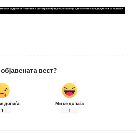
вторски содржини (текстови и фотографии) од оваа страница е дозволено само делумно и со ставање
 објавената вест?
се допаѓа
Ми се допаѓа
1
1