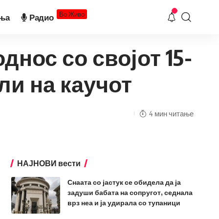
Во Живо
ња
Радио
нос со својот 15-
ли на каучот
4 мин читање
НАЈНОВИ вести
Снаата со јастук се обидела да ја
задуши бабата на сопругот, седнала
врз неа и ја удирала со тупаници