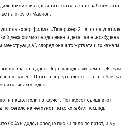
едале филмови додека таткото на детето работел како
ење на округот Марион.
 пуштила хорор филмот „Тероризер 2“, а потоа упатила
ќи ѝ дека филмот е здодевен и дека таа е „возбудена
а менструација“, според она што жртвата ѝ го кажала
ежи во вратот, додека Јејтс наводно му рекол: „Жалам
лно возрасен“. Потоа, според налогот, таа ја соблекла
ен и вагинален однос.
дно ги нашол голи на каучот. Петнаесетгодишникот
ја потсетило на неговиот татко кога бил помлад.
ите баба и дедо, наводно пиејќи пиво по патот, и му