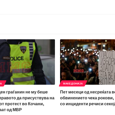
ЈА
МАКЕДОНИЈА
ден граѓанин не му беше
Пет месеци од несреќата в
правото да присуствува на
обвинението чека рокови,
т протест во Кочани,
со инциденти речиси секој
аат од МВР