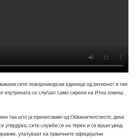
викани сите пожарникарски единици од регионот и тие
п изутрината се слуѓаат само сирени на Итна помош ,
ен таа што ја пренесовме од Обвинителството, дека
е утврдува, сите служби се на терен и се врши увид.
тиравме, упатуваат на првичните официјални