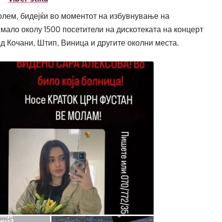
голем, бидејќи во моментот на избувнување на
имало околу 1500 посетители на дискотеката на концерт
од Кочани, Штип, Виница и другите околни места.