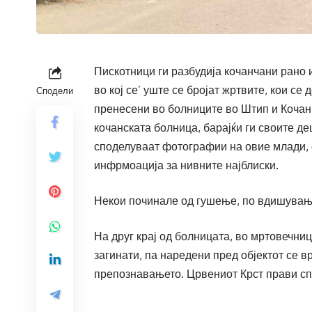
Пискотници ги разбудија кочанчани рано 
во кој се’ уште се бројат жртвите, кои се
Сподели
пренесени во болниците во Штип и Кочани
кочанската болница, барајќи ги своите де
споделуваат фотографии на овие млади, с
инфрмоација за нивните најблиски.
Некои починале од гушење, по вдишување
На друг крај од болницата, во мртовечниц
загинати, па наредени пред објектот се 
препознавањето. Црвениот Крст прави сп