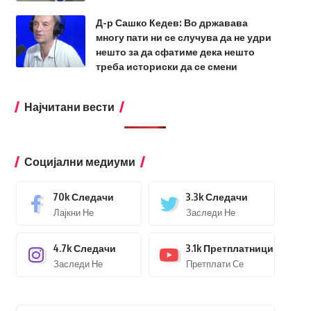
Д-р Сашко Кедев: Во државава
многу пати ни се случува да не удри
нешто за да сфатиме дека нешто
треба историски да се смени
Најчитани вести
Социјални медиуми
70k
Следачи
3.3k
Следачи
Лајкни Не
Заследи Не
4.7k
Следачи
3.1k
Претплатници
Заследи Не
Претплати Се