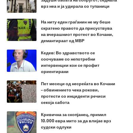
врз неа и ја удирала со тупаници
На ниту еден граѓанин не му беше
скратено правото да присуствува
на вчерашниот протест во Кочани,
демантираат од МВР
Кедев: Во здравството се
соочуваме со непотребни
интервенции кои се профит
ориентирани
Пет месеци од несреќата во Кочани
– обвинението чека рокови,
протести со инциденти речиси
секоја сабота
Кривична за скопјанец, примил
10.000 евра мито за да влијае врз
судски одлуки