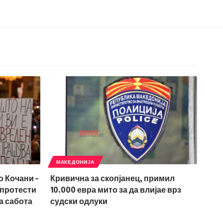
МАКЕДОНИЈА
о Кочани –
Кривична за скопјанец, примил
 протести
10.000 евра мито за да влијае врз
а сабота
судски одлуки