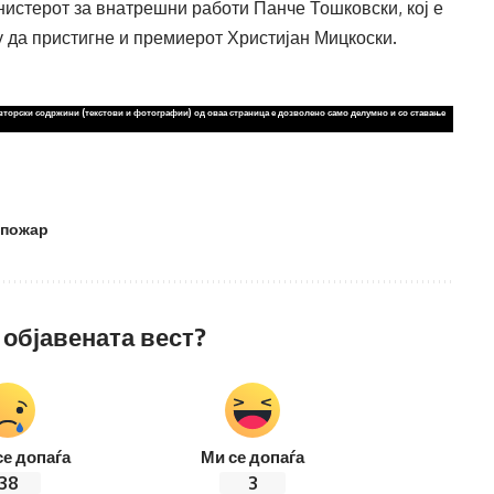
нистерот за внатрешни работи Панче Тошковски, кој е
у да пристигне и премиерот Христијан Мицкоски.
вторски содржини (текстови и фотографии) од оваа страница е дозволено само делумно и со ставање
пожар
 објавената вест?
се допаѓа
Ми се допаѓа
38
3