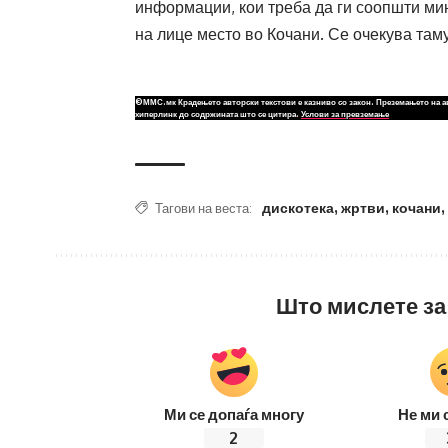
информации, кои треба да ги соопшти ми
на лице место во Кочани. Се очекува там
©ММС.мк Крадењето авторски текстови е казниво со закон. Преземањето на а
хиперлинк до содржината што се цитира.
Услови за превземање
дискотека
,
жртви
,
кочани
,
Тагови на веста:
Што мислете за
Ми се допаѓа многу
Не ми 
2