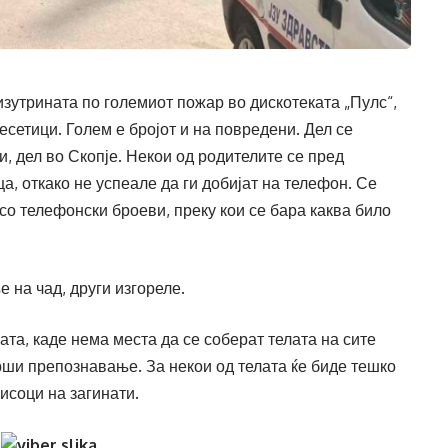
изутрината по големиот пожар во дискотеката „Пулс“,
 десетици. Голем е бројот и на повредени. Дел се
, дел во Скопје. Некои од родителите се пред
ца, откако не успеале да ги добијат на телефон. Се
о телефонски броеви, преку кои се бара каква било
 на чад, други изгореле.
ата, каде нема места да се соберат телата на сите
врши препознавање. За некои од телата ќе биде тешко
исоци на загинати.