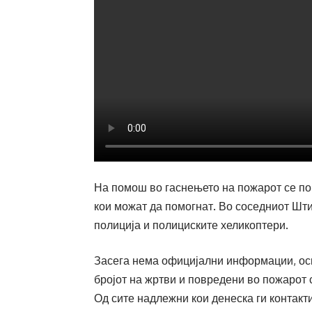
На помош во гаснењето на пожарот се по
кои можат да помогнат. Во соседниот Шти
полиција и полициските хеликоптери.
Засега нема официјални информации, осв
бројот на жртви и повредени во пожарот с
Од сите надлежни кои денеска ги контак