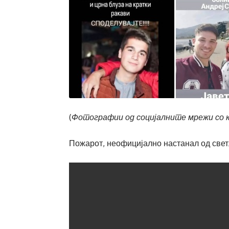
(
Фотографии од социјалните мрежи со к
Пожарот, неофицијално настанал од свет