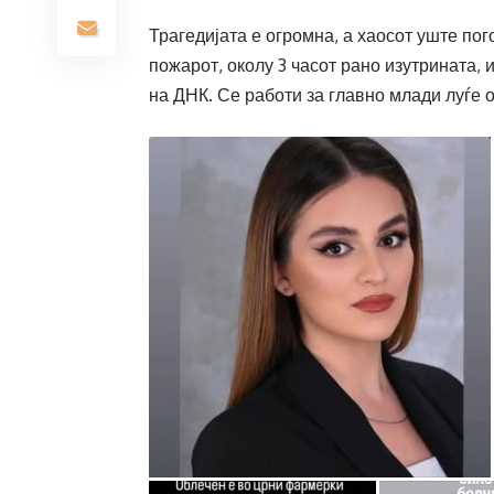
Трагедијата е огромна, а хаосот уште по
пожарот, околу 3 часот рано изутрината, 
на ДНК. Се работи за главно млади луѓе 