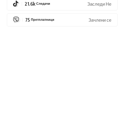
21.6k
Следачи
Заследи Не
75
Претплатници
Зачлени се