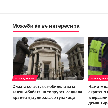
Можеби ќе ве интересира
МАКЕДОНИЈА
МАКЕДОНИ
Снаата со јастук се обидела да ја
На ниту е
задуши бабата на сопругот, седнала
скратено 
врз неа и ја удирала со тупаници
вчерашнио
демантир