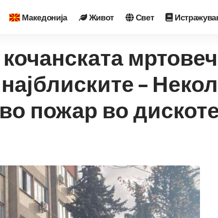
Македонија
Живот
Свет
Истражува
 кочанската мртовеч
најблиските – Неко
во пожар во дискот