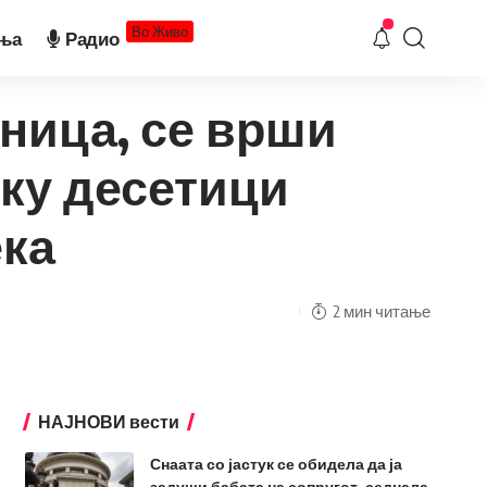
Во Живо
ња
Радио
ница, се врши
лку десетици
ека
2 мин читање
НАЈНОВИ вести
Снаата со јастук се обидела да ја
задуши бабата на сопругот, седнала