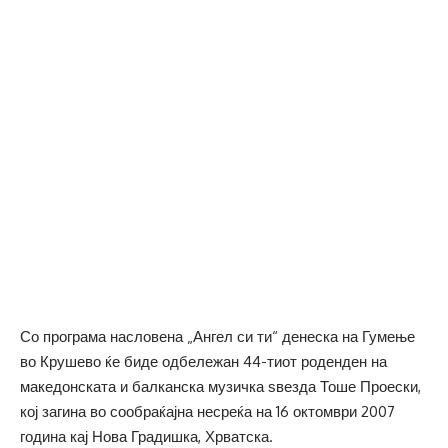
Со програма насловена „Ангел си ти“ денеска на Гумење
во Крушево ќе биде одбележан 44-тиот роденден на
македонската и балканска музичка ѕвезда Тоше Проески,
кој загина во сообраќајна несреќа на 16 октомври 2007
година кај Нова Градишка, Хрватска.