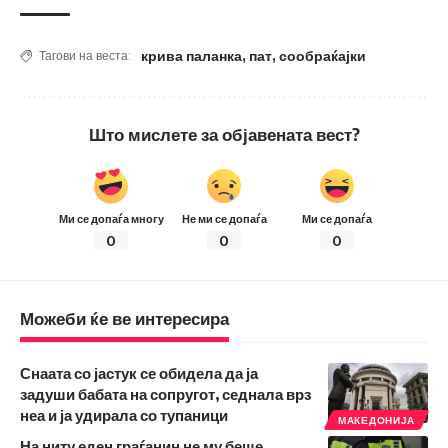
крива паланка
,
пат
,
сообраќајки
Тагови на веста:
Што мислете за објавената вест?
Ми се допаѓа многу
Не ми се допаѓа
Ми се допаѓа
0
0
0
Можеби ќе ве интересира
Снаата со јастук се обидела да ја
задуши бабата на сопругот, седнала врз
неа и ја удирала со тупаници
МАКЕДОНИЈА
На ниту еден граѓанин не му беше