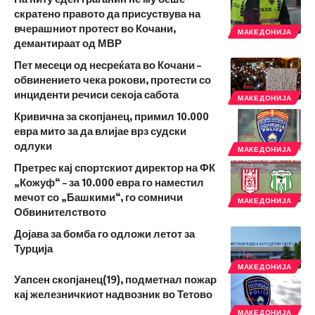
скратено правото да присуствува на
вчерашниот протест во Кочани,
МАКЕДОНИЈА
демантираат од МВР
Пет месеци од несреќата во Кочани –
обвинението чека рокови, протести со
инциденти речиси секоја сабота
МАКЕДОНИЈА
Кривична за скопјанец, примил 10.000
евра мито за да влијае врз судски
одлуки
МАКЕДОНИЈА
Претрес кај спортскиот директор на ФК
„Кожуф“ – за 10.000 евра го наместил
мечот со „Башкими“, го сомничи
МАКЕДОНИЈА
Обвинителството
Дојава за бомба го одложи летот за
Турција
МАКЕДОНИЈА
Уапсен скопјанец(19), подметнал пожар
кај железничкиот надвозник во Тетово
МАКЕДОНИЈА