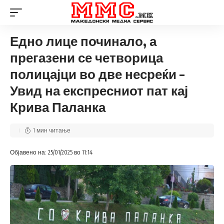
Едно лице починало, а
прегазени се четворица
полицајци во две несреќи –
Увид на експресниот пат кај
Крива Паланка
1 мин читање
Објавено на: 25/01/2025 во 11:14