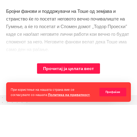
Бројни фанови и поддржувачи на Тоше од земјава и
странство ќе го посетат неговото вечно почивалиште на
Гумење, а ќе го посетат и Спомен домот „Тодор Проески“
каде се наоѓаат неговите лични работи кои вечно го будат
споменот за него. Неговите фанови велат дека Тоше има
само ден на раѓање.
Од 9 до 16 часот во Спомен домот ќе се одржи
Прочитај ја целата вест
традиционалната крводарителска акција, а во 11:15 часот,
во времето кога Тоше се родил, бројни делегации и
фанови ќе положат цвеќе на неговото вечно почивалиште
При користење на нашата страна вие се
Прифаќам
на Гумење.
согласувате со нашата
Политика на приватност
.
Горан Гаврилов
“Ние самите мора да се избориме за слободата на говорот,
таа не е секогаш гарантирана, таа борба мора да продолжи до
крај. Секоја власт тежнее да ја ограничи слободата на говорот