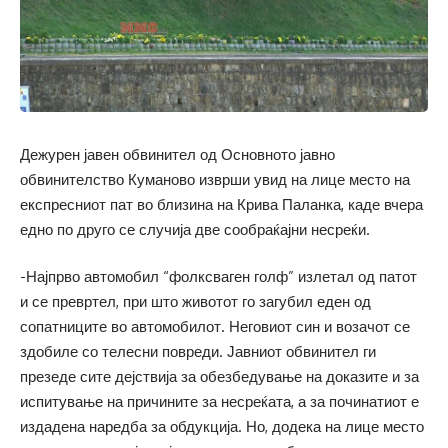
Дежурен јавен обвинител од Основното јавно
обвинителство Куманово изврши увид на лице место на
експресниот пат во близина на Крива Паланка, каде вчера
едно по друго се случија две сообраќајни несреќи.
-Најпрво автомобил “фолксваген голф” излетал од патот
и се превртел, при што животот го загубил еден од
сопатниците во автомобилот. Неговиот син и возачот се
здобиле со телесни повреди. Јавниот обвинител ги
презеде сите дејствија за обезбедување на доказите и за
испитување на причините за несреќата, а за починатиот е
издадена наредба за обдукција. Но, додека на лице место