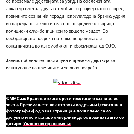
се преземале дејствијата за увид, на обележаната
локација влетал друг автомобил, кој најверојатно според
првичните сознанија поради неприлагодена брзина удрил
во паркирано возило и телесно повредил четворица
полициски службеници кои го вршеле увидот. Во
сообраќајната несреќа потешко повредена е и
сопатничката во автомобилот, информираат од ОЈО.
Јавниот обвинител постапува и презема дејствија за
испитување на причините и за оваа несреќа.
©ММС.мк Крадењето авторски текстови е казниво со
закон. Преземањето на авторски содржини (текстови и
фотографии) од оваа страница е дозволено само
делумно и со ставање хиперлинк до содржината што се
цитира.
Услови за превземање