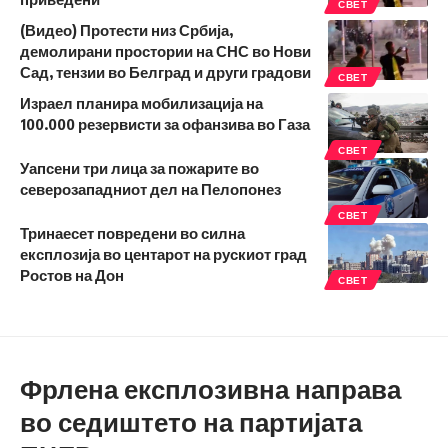
СВЕТ
(Видео) Протести низ Србија,
демолирани простории на СНС во Нови
Сад, тензии во Белград и други градови
СВЕТ
Израел планира мобилизација на
100.000 резервисти за офанзива во Газа
СВЕТ
Уапсени три лица за пожарите во
северозападниот дел на Пелопонез
СВЕТ
Тринаесет повредени во силна
експлозија во центарот на рускиот град
Ростов на Дон
СВЕТ
Фрлена експлозивна направа
во седиштето на партијата