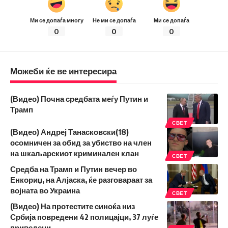
Ми се допаѓа многу
Не ми се допаѓа
Ми се допаѓа
0
0
0
Можеби ќе ве интересира
(Видео) Почна средбата меѓу Путин и
Трамп
СВЕТ
(Видео) Андреј Танасковски(18)
осомничен за обид за убиство на член
на шкаљарскиот криминален клан
СВЕТ
Средба на Трамп и Путин вечер во
Енкориџ, на Алјаска, ќе разговараат за
војната во Украина
СВЕТ
(Видео) На протестите синоќа низ
Србија повредени 42 полицајци, 37 луѓе
приведени