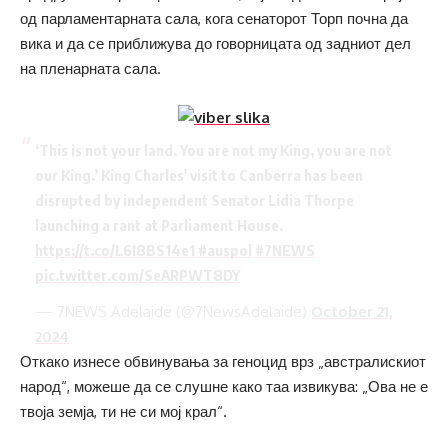
од парламентарната сала, кога сенаторот Торп почна да
вика и да се приближува до говорницата од задниот дел
на пленарната сала.
‘This is not your land. You are not my King, you are not
our King.’ King Charles' visit to Canberra has been
disrupted by independent Senator Lidia Thorpe
launching a rant at Parliament House.
https://t.co/L6I8BS14e1
#auspol
#7NEWS
pic.twitter.com/SeARPWT8DY
— 7NEWS Adelaide (@7NewsAdelaide)
October 21,
2024
Откако изнесе обвинувања за геноцид врз „австралискиот
народ“, можеше да се слушне како таа извикува: „Ова не е
твоја земја, ти не си мој крал“.