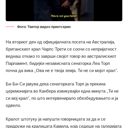
Фото: Твитер видео принтскрин
На вториот ден од официјалната посета на Австралија,
британскиот крал Чарлс Трети се соочи со непријатност
веднаш откако го заврши својот говор во австралискиот
Парламент, бидејќи независната сенаторка Леа Торп
почна да вика „Ова не е твоја земја. Ти не си мојот крал“.
Би-Би-Си јавува дека сенаторката Торп ја прекина
церемонијата во Канбера извикувајќи една минута „Ти не
си мој крал“, по што интервенирало обезбедувањето и ја
одвело.
Кралот штотуку ја напушти говорницата за да и се
придружи на кралицата Камила, која седеше на галеријата