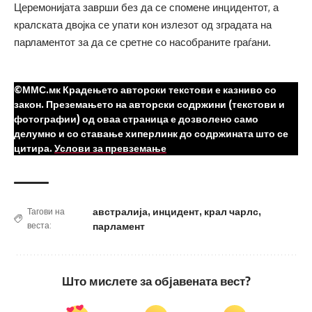
Церемонијата заврши без да се спомене инцидентот, а
кралската двојка се упати кон излезот од зградата на
парламентот за да се сретне со насобраните граѓани.
©ММС.мк Крадењето авторски текстови е казниво со
закон. Преземањето на авторски содржини (текстови и
фотографии) од оваа страница е дозволено само
делумно и со ставање хиперлинк до содржината што се
цитира.
Услови за превземање
австралија
,
инцидент
,
крал чарлс
,
Тагови на
веста:
парламент
Што мислете за објавената вест?