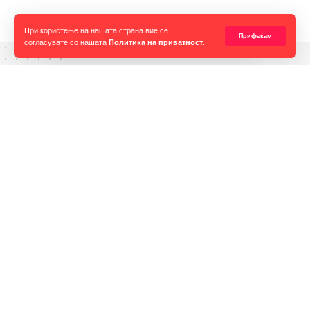
Тетово.
При користење на нашата страна вие се
Прифаќам
согласувате со нашата
Политика на приватност
.
Горан Гаврилов
“Ние самите мора да се избориме за слободата на говорот,
таа не е секогаш гарантирана, таа борба мора да продолжи до
крај. Секоја власт тежнее да ја ограничи слободата на говорот
и слободата на мислењето но ние како медиуми мораме да го
оневозможиме тоа”
Импресум
Контакт
Маркетинг
Услови за превземање