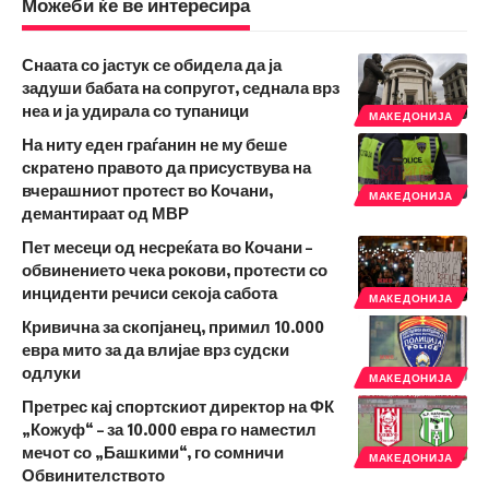
Можеби ќе ве интересира
Снаата со јастук се обидела да ја
задуши бабата на сопругот, седнала врз
неа и ја удирала со тупаници
МАКЕДОНИЈА
На ниту еден граѓанин не му беше
скратено правото да присуствува на
вчерашниот протест во Кочани,
МАКЕДОНИЈА
демантираат од МВР
Пет месеци од несреќата во Кочани –
обвинението чека рокови, протести со
инциденти речиси секоја сабота
МАКЕДОНИЈА
Кривична за скопјанец, примил 10.000
евра мито за да влијае врз судски
одлуки
МАКЕДОНИЈА
Претрес кај спортскиот директор на ФК
„Кожуф“ – за 10.000 евра го наместил
мечот со „Башкими“, го сомничи
МАКЕДОНИЈА
Обвинителството