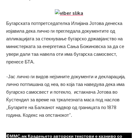
Бугарската потпретседателка Илијана Јотова денеска
изјавила дека лично ги прегледала документите од
апликацијата за стекнување бугарско државјанство на
министерката за енергетика Сања Божиновска за да се
увери дали таа навела оти има бугарска самосвест,
пренесе БТА.
-Јас лично ги видов нејзините документи и декларација,
лично потпишана од неа, во која таа наведува дека има
бугарско самосвест и потекло, истакнача Јотова во
Ќустендил за време на тркалезната маса под наслов
„Бугарите на Балканот надвор од границата по 1878
година. Кодекс на опстанокот“.
©ММС.мк Крадењето авторски текстови е казниво со