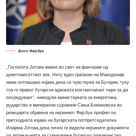
фото: Фејсбук
„Госпоѓата Јотова живее во свет на фантазии од
деветнаесеттиот век. Ниту еден граѓанин на Македонија
нема потпишано изјава дека се чувствува за Бугарин, туку
тоа го прават бугарски адвокати кои наплаќаат пари за да
посредуваат“, наведува министерката за енергетика,
рударство и минерални суровини Сања Божиновска во
реакцијата објавена на нејзиниот Фејсбук профил по
претходната изјава на бугарската потпретседателка
Илијана Јотова дека лично ги видела нејзините документи
од апликацијата за стекнување бугарско државјанство.