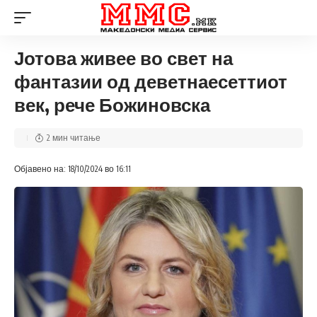
Јотова живее во свет на
фантазии од деветнаесеттиот
век, рече Божиновска
2 мин читање
Објавено на: 18/10/2024 во 16:11