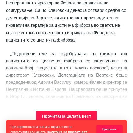
Ггенералниот директор на Фондот
за здравствено
осигурување
, Сашо Клековски денеска оствари средба со
делегација на Вертекс, единствениот производител на
иновативна терапија за цистична фиброза во светот, на
која се истакна посветеноста и грижата на Фондот за
пациентите со цистична фиброза.
„Подготвени сме за подобрување на грижата кон
пациентите со цистична фиброза со вклучување на
поголем број пациенти, што е можно поскоро”, истакна
директорот Клековски.
Делегацијата на Вертекс беше
предводена од Адриан Василиу, комерцијален директор за
Централна и Источна Европа. На средбата беше присутен
и Игор Г. Николов, советник на Премиерот за реформи во
здравството.
Прочитај ја целата вест
При користење на нашата страна вие се
Прифаќам
согласувате со нашата
Политика на приватност
.