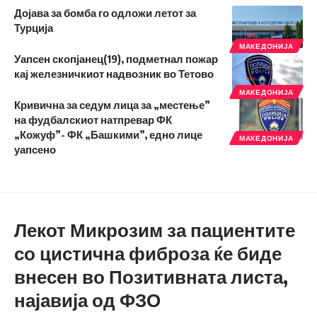
Дојава за бомба го одложи летот за
Турција
МАКЕДОНИЈА
Уапсен скопјанец(19), подметнал пожар
кај железничкиот надвозник во Тетово
МАКЕДОНИЈА
Кривична за седум лица за „местење”
на фудбалскиот натпревар ФК
„Кожуф”- ФК „Башкими”, едно лице
МАКЕДОНИЈА
уапсено
Лекот Микрозим за пациентите
со цистична фиброза ќе биде
внесен во Позитивната листа,
најавија од ФЗО