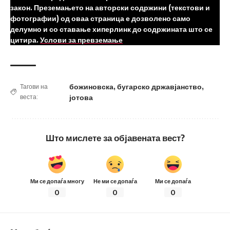
закон. Преземањето на авторски содржини (текстови и
фотографии) од оваа страница е дозволено само
делумно и со ставање хиперлинк до содржината што се
цитира.
Услови за превземање
божиновска
,
бугарско државјанство
,
Тагови на
веста:
јотова
Што мислете за објавената вест?
Ми се допаѓа многу
Не ми се допаѓа
Ми се допаѓа
0
0
0