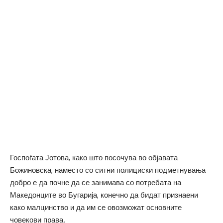
Госпоѓата Јотова, како што посочува во објавата
Божиновска, наместо со ситни полициски подметнувања
добро е да почне да се занимава со потребата на
Македонците во Бугарија, конечно да бидат признаени
како малцинство и да им се овозможат основните
човекови права.