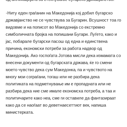
-Ниту еден граѓанин на Македонија кој добил бугарско
државјанство не се чувствува за Бугарин. Всушност тоа го
видовме и на пописот во Македонија со екстремно
симболичната бројка на попишани Бугари. Луѓето, како и
јас, побарале бугарски пасош од една и единствена
причина, економски потреби за работа надвор од
Македонија. Ако госпоѓата Јотова мисли дека измамата со
внесени документи од бугарската држава, ќе го смени
моето чувство дека сум Македонка, па и чувството на
многу мои сограѓани, тогаш или не разбира дека
политиката на подметнување им е пропадната или не
разбира дека ние сме имале економска потреба, а таа и
политичарите како неа, сме ги оставиле да фантазираат
како да се наоѓаат во деветнаесеттиот век, напиша
министерката.