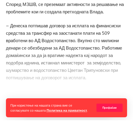
Според МЗШВ, се преземаат активности за решавање на
проблемите кои ги создала претходната Влада.
– Денеска потпишав договор за исплата на финансиски
средства за трансфер на заостанати плати на 509
вработени во АД Водостопанство. Вкупно сто милиони
денари се обезбедени за АД Водостопанство. Работиме
домаќински за да ја вратиме надежта кај народот за
подобра иднина, истакнал министерот за земјоделство,
шумарство и водостопанство Цветан Трипуновски при
потпишување на договорот за исплата.
Прочитај ја целата вест
При користење на нашата страна вие се
Прифаќам
согласувате со нашата
Политика на приватност
.