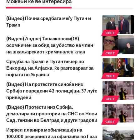
Можеби ќе ве интересира
(Видео) Почна средбата меѓу Путин и
Трамп
СВЕТ
(Видео) Андреј Танасковски(18)
осомничен за обид за убиство на член
на шкаљарскиот криминален клан
СВЕТ
Средба на Трамп и Путин вечер во
Енкориџ, на Алјаска, ќе разговараат за
војната во Украина
СВЕТ
(Видео) На протестите синоќа низ
Србија повредени 42 полицајци, 37 луѓе
приведени
СВЕТ
(Видео) Протести низ Србија,
демолирани простории на СНС во Нови
Сад, тензии во Белград и други градови
СВЕТ
Израел планира мобилизација на
100.000 резервисти за офанзива во Газа