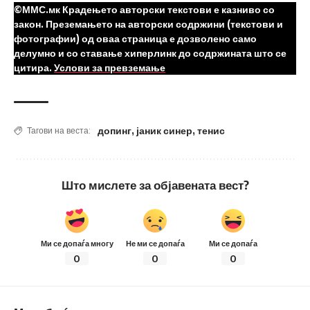
©ММС.мк Крадењето авторски текстови е казниво со
закон. Преземањето на авторски содржини (текстови и
фотографии) од оваа страница е дозволено само
делумно и со ставање хиперлинк до содржината што се
цитира.
Услови за превземање
допинг
,
јаник синер
,
тенис
Тагови на веста:
Што мислете за објавената вест?
Ми се допаѓа многу
Не ми се допаѓа
Ми се допаѓа
0
0
0