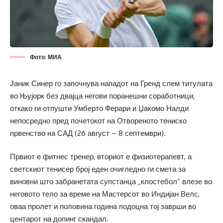
Фото: МИА
Јаник Синер го започнува нападот на Гренд слем титулата
во Њујорк без двајца негови поранешни соработници,
откако ги отпушти Умберто Ферари и Џакомо Налди
непосредно пред почетокот на Отвореното тениско
првенство на САД (26 август – 8 септември).
Првиот е фитнес тренер, вториот е физиотерапевт, а
светскиот тенисер број еден очигледно ги смета за
виновни што забранетата супстанца „клостебол“ влезе во
неговото тело за време на Мастерсот во Индијан Велс,
оваа пролет и половина година подоцна тој заврши во
центарот на допинг скандал.