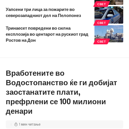
СВЕТ
Уапсени три лица за пожарите во
северозападниот дел на Пелопонез
СВЕТ
Тринаесет повредени во силна
експлозија во центарот на рускиот град
Ростов на Дон
СВЕТ
Вработените во
Водостопанство ќе ги добијат
заостанатите плати,
префрлени се 100 милиони
денари
1 мин читање