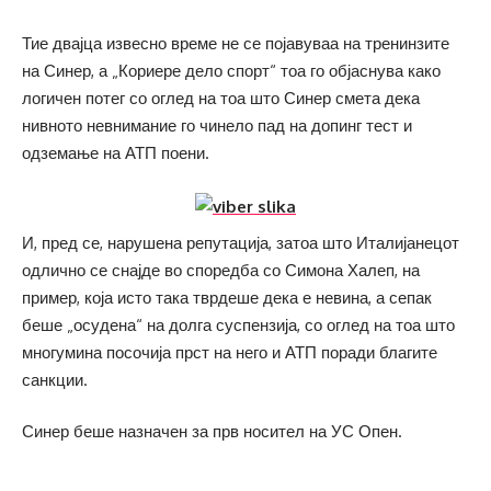
Тие двајца извесно време не се појавуваа на тренинзите
на Синер, а „Кориере дело спорт“ тоа го објаснува како
логичен потег со оглед на тоа што Синер смета дека
нивното невнимание го чинело пад на допинг тест и
одземање на АТП поени.
И, пред се, нарушена репутација, затоа што Италијанецот
одлично се снајде во споредба со Симона Халеп, на
пример, која исто така тврдеше дека е невина, а сепак
беше „осудена“ на долга суспензија, со оглед на тоа што
многумина посочија прст на него и АТП поради благите
санкции.
Синер беше назначен за прв носител на УС Опен.