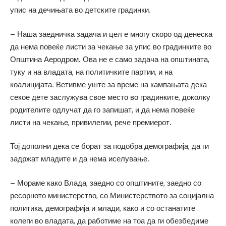
упис на дечињата во детските градинки.
– Наша заедничка задача и цел е многу скоро од денеска
да нема повеќе листи за чекање за упис во градинките во
Општина Аеродром. Ова не е само задача на општината,
туку и на владата, на политичките партии, и на
коалицијата. Ветивме уште за време на кампањата дека
секое дете заслужува свое место во градинките, доколку
родителите одлучат да го запишат, и да нема повеќе
листи на чекање, привилегии, рече премиерот.
Тој дополни дека се борат за подобра демографија, да ги
задржат младите и да нема иселување.
– Мораме како Влада, заедно со општините, заедно со
ресорното министерство, со Министерството за социјална
политика, демографија и млади, како и со останатите
колеги во владата, да работиме на тоа да ги обезбедиме