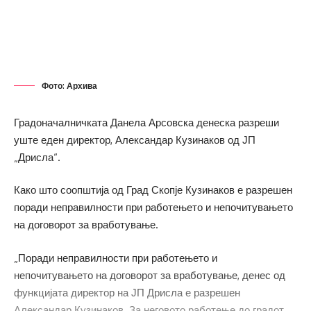
Фото: Архива
Градоначалничката Данела Арсовска денеска разреши
уште еден директор, Александар Кузинаков од ЈП
„Дрисла“.
Како што соопштија од Град Скопје Кузинаков е разрешен
поради неправилности при работењето и непочитувањето
на договорот за вработување.
„Поради неправилности при работењето и
непочитувањето на договорот за вработување, денес од
функцијата директор на ЈП Дрисла е разрешен
Александар Кузинаков. За неговото работење до градот