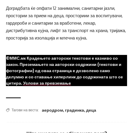
Доградбата ќе опфати 12 занимални, санитарни јазли,
простории за прием на деца, просториии за воспитувачи,
гардероби и санитарии за вработени, лекар,
дистрибутивна кујна, лифт за транспорт на храна, тријажа,
просторија за изолација и млечна кујна.
©ММС.мк Крадењето авторски текстови е казниво со
закон. Преземањето на авторски содржини (текстови и
фотографии) од оваа страница е дозволено само
делумно и со ставање хиперлинк до содржината што се
цитира.
Услови за превземање
аеродром
,
градинка
,
деца
Тагови на веста: