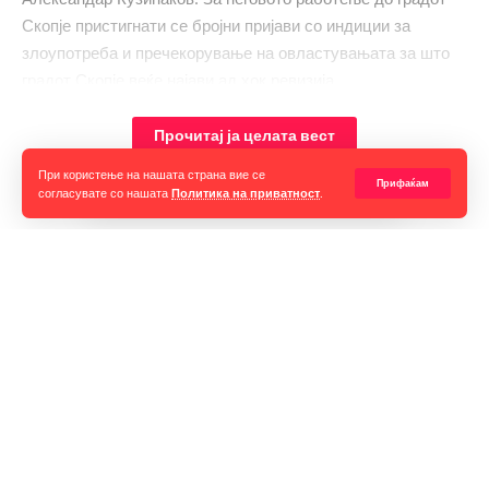
Скопје пристигнати се бројни пријави со индиции за
злоупотреба и пречекорување на овластувањата за што
градот Скопје веќе најави ад хок ревизија.
Прочитај ја целата вест
При користење на нашата страна вие се
Прифаќам
согласувате со нашата
Политика на приватност
.
Горан Гаврилов
“Ние самите мора да се избориме за слободата на говорот,
таа не е секогаш гарантирана, таа борба мора да продолжи до
крај. Секоја власт тежнее да ја ограничи слободата на говорот
и слободата на мислењето но ние како медиуми мораме да го
оневозможиме тоа”