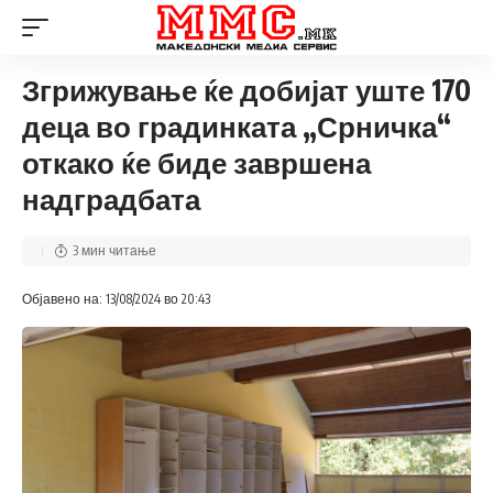
Згрижување ќе добијат уште 170
деца во градинката „Срничка“
откако ќе биде завршена
надградбата
3 мин читање
Објавено на: 13/08/2024 во 20:43