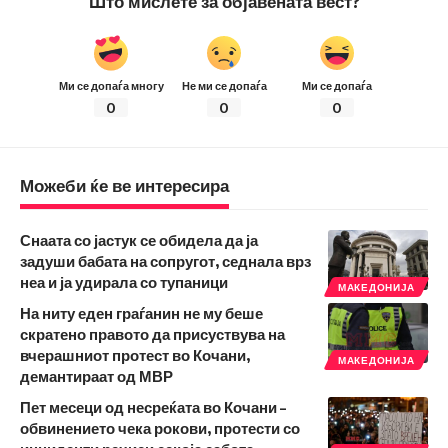
Што мислете за објавената вест?
Ми се допаѓа многу
Не ми се допаѓа
Ми се допаѓа
0
0
0
Можеби ќе ве интересира
Снаата со јастук се обидела да ја
задуши бабата на сопругот, седнала врз
неа и ја удирала со тупаници
МАКЕДОНИЈА
На ниту еден граѓанин не му беше
скратено правото да присуствува на
вчерашниот протест во Кочани,
МАКЕДОНИЈА
демантираат од МВР
Пет месеци од несреќата во Кочани –
обвинението чека рокови, протести со