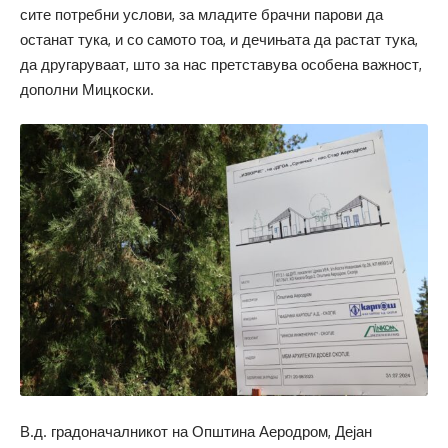
сите потребни услови, за младите брачни парови да
останат тука, и со самото тоа, и дечињата да растат тука,
да другаруваат, што за нас претставува особена важност,
дополни Мицкоски.
В.д. градоначалникот на Општина Аеродром, Дејан