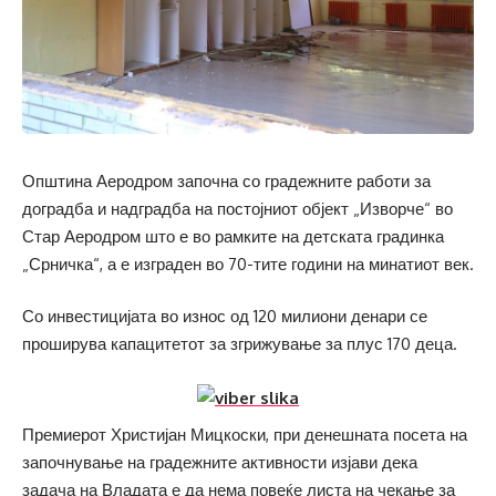
Општина Аеродром започна со градежните работи за
доградба и надградба на постојниот објект „Изворче“ во
Стар Аеродром што е во рамките на детската градинка
„Срничка“, а е изграден во 70-тите години на минатиот век.
Со инвестицијата во износ од 120 милиони денари се
проширува капацитетот за згрижување за плус 170 деца.
Премиерот Христијан Мицкоски, при денешната посета на
започнување на градежните активности изјави дека
задача на Владата е да нема повеќе листа на чекање за