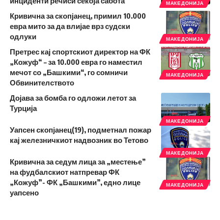
инциденти речиси секоја сабота
МАКЕДОНИЈА
Кривична за скопјанец, примил 10.000
евра мито за да влијае врз судски
одлуки
МАКЕДОНИЈА
Претрес кај спортскиот директор на ФК
„Кожуф“ – за 10.000 евра го наместил
мечот со „Башкими“, го сомничи
МАКЕДОНИЈА
Обвинителството
Дојава за бомба го одложи летот за
Турција
МАКЕДОНИЈА
Уапсен скопјанец(19), подметнал пожар
кај железничкиот надвозник во Тетово
МАКЕДОНИЈА
Кривична за седум лица за „местење”
на фудбалскиот натпревар ФК
„Кожуф”- ФК „Башкими”, едно лице
МАКЕДОНИЈА
уапсено