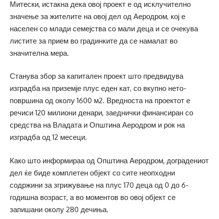
Митески, истакна дека овој проект е од исклучително
значење за жителите на овој дел од Аеродром, кој е
населен со млади семејства со мали деца и се очекува
листите за прием во градинките да се намалат во
значителна мера.
Станува збор за капитален проект што предвидува
изградба на приземје плус еден кат, со вкупно нето-
површина од околу 1600 м2. Вредноста на проектот е
речиси 120 милиони денари, заеднички финансиран со
средства на Владата и Општина Аеродром и рок на
изградба од 12 месеци.
Како што информираа од Општина Аеродром, доградениот
дел ќе биде комплетен објект со сите неопходни
содржини за згрижување на плус 170 деца од 0 до 6-
годишна возраст, а во моментов во овој објект се
запишани околу 280 дечиња.