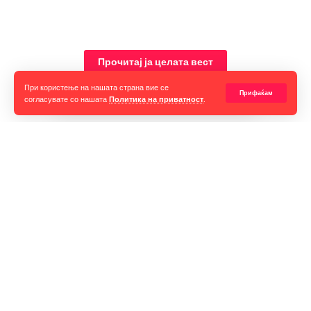
Прочитај ја целата вест
При користење на нашата страна вие се
Прифаќам
согласувате со нашата
Политика на приватност
.
Горан Гаврилов
“Ние самите мора да се избориме за слободата на говорот,
таа не е секогаш гарантирана, таа борба мора да продолжи до
крај. Секоја власт тежнее да ја ограничи слободата на говорот
и слободата на мислењето но ние како медиуми мораме да го
оневозможиме тоа”
Импресум