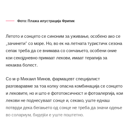
Фото: Плажа илустрација Фрипик
Летото и сонцето се синоним за уживање, особено ако се
„зачинети“ со море. Но, во ек на летната туристичк сезона
сепак треба да се внимава со сончањето, особени оние
кои секојдневно примаат лекови, имаат терапија за
некаква болест.
Со м-р Михаил Минов, фармацевт специјалист
разговаравме за тоа колку опасна комбинација се сонцето
и лековите, но и што е фототоксичност и фотоалергија, кои
лекови не поднесуваат сонце и, секако, уште еднаш
потврди дека бегањето од сонце не треба да значи одење
во солариум, бидејќи е уште поштетно.