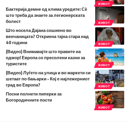
ЖИВОТ
Бактерија демне од клима уредите: Сѐ
што треба да знаете за легионерската
болест
ЖИВОТ
Што носела Дајана сошиено во
венчаницата? Откриена тајна стара над
40 години
ЖИВОТ
(Видео) Внимавајте што правите на
одмор! Европа со пресолени казни за
туристите
ЖИВОТ
(Видео) Луѓето на улица и во маркети си
шетаат по бањарки – Кој е најлежерниот
град во Европа?
ЖИВОТ
Посни полнети пиперки за
Богородичните пости
ЖИВОТ