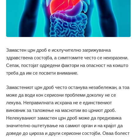
Замастен црн дроб е исклучително загрижувачка
здравствена состојба, а симптомите често се неизразени.
Сепак, постојат одредени фактори на опасност на коишто
треба да им се посвети внимание.
Замастениот црн дроб често останува незабележан, а тоа
може да води кон сериозни проблеми доколку не се
лекува. Неправилната исхрана не е единствениот
виновник за таложење на маснотии во црниот дроб.
Нелекуваниот замастен црн дроб може да предизвика
значително оштетување на самиот орган и на крајот да
доведе до цироза и други сериозни состојби. Оваа болест