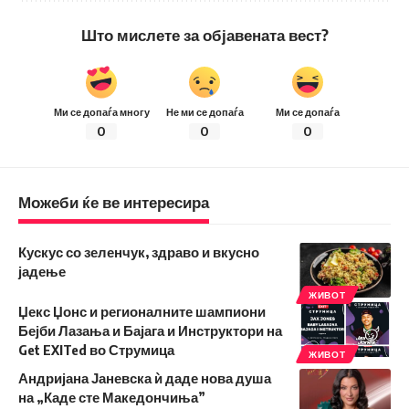
Што мислете за објавената вест?
Ми се допаѓа многу
Не ми се допаѓа
Ми се допаѓа
0
0
0
Можеби ќе ве интересира
Кускус со зеленчук, здраво и вкусно
јадење
ЖИВОТ
Џекс Џонс и регионалните шампиони
Бејби Лазања и Бајага и Инструктори на
Get EXITed во Струмица
ЖИВОТ
Андријана Јаневска ѝ даде нова душа
на „Каде сте Македончиња”