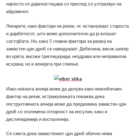
најчесто се дијагностицира со преглед со ултразвук на
абдоменот.
Лекарите, како фактори на ризик, ги истакнуваат староста
и дијабетесот, што може дополнително да ја влошат
состојбата. Но, како 5 главни фактори за развој на
замастен црн дроб се наведуваат: Дебелина, висок шеќер
во крвта, високи триглицериди, нездрава или неправилна
исхрана, но и апнејата при спиење.
Иако ноќната апнеја може да делува како невообичаен
фактор на ризик, истражувањата покажаа дека
опструктивната апнеја може да предизвика замастен црн
дроб со зголемена отпорност на инсулин, како и
дислипидемија и воспаленија.
Се смета дека замастениот црн дроб обично нема