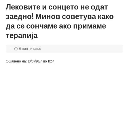
Лековите и сонцето не одат
заедно! Минов советува како
да се сончаме ако примаме
терапија
6 мин читање
Објавено на: 29/07/2024 во 11:57