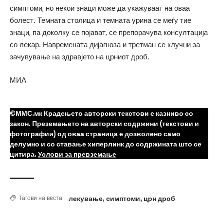
симптоми, но некои знаци може да укажуваат на оваа
болест. Темната столица и темната урина се меѓу тие
знаци, па доколку се појават, се препорачува консултација
со лекар. Навремената дијагноза и третман се клучни за
зачувување на здравјето на црниот дроб.
МИА
©ММС.мк Крадењето авторски текстови е казниво со
закон. Преземањето на авторски содржини (текстови и
фотографии) од оваа страница е дозволено само
делумно и со ставање хиперлинк до содржината што се
цитира.
Услови за превземање
лекување
,
симптоми
,
црн дроб
Тагови на веста: