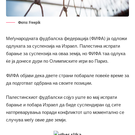
Фото: Freepik
Меѓународната фудбалска федерација (ФИФА) ја одложи
одлуката за суспензија на Израел. Палестина испрати
барање за суспензија на оваа земја, но ФИФА таа одлука
ќе ја донесе дури по Олимписките игри во Париз.
ФИФА објави дека двете страни побарале повеќе време за
да подготват одбрана на своите позиции.
Палестинскиот фудбалски сојуз уште во мај испрати
барање и побара Израел да биде суспендиран од сите
натпреварувања поради конфликтот што моментално се
случува меѓу овие две земји.