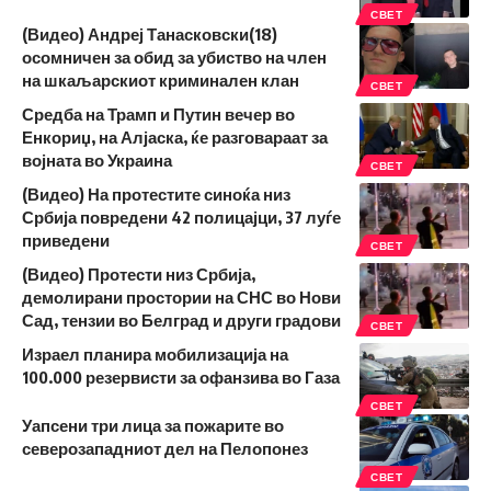
СВЕТ
(Видео) Андреј Танасковски(18)
осомничен за обид за убиство на член
на шкаљарскиот криминален клан
СВЕТ
Средба на Трамп и Путин вечер во
Енкориџ, на Алјаска, ќе разговараат за
војната во Украина
СВЕТ
(Видео) На протестите синоќа низ
Србија повредени 42 полицајци, 37 луѓе
приведени
СВЕТ
(Видео) Протести низ Србија,
демолирани простории на СНС во Нови
Сад, тензии во Белград и други градови
СВЕТ
Израел планира мобилизација на
100.000 резервисти за офанзива во Газа
СВЕТ
Уапсени три лица за пожарите во
северозападниот дел на Пелопонез
СВЕТ