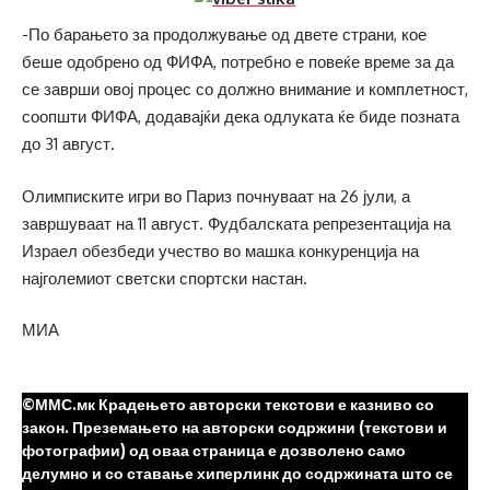
-По барањето за продолжување од двете страни, кое
беше одобрено од ФИФА, потребно е повеќе време за да
се заврши овој процес со должно внимание и комплетност,
соопшти ФИФА, додавајќи дека одлуката ќе биде позната
до 31 август.
Олимписките игри во Париз почнуваат на 26 јули, а
завршуваат на 11 август. Фудбалската репрезентација на
Израел обезбеди учество во машка конкуренција на
најголемиот светски спортски настан.
МИА
©ММС.мк Крадењето авторски текстови е казниво со
закон. Преземањето на авторски содржини (текстови и
фотографии) од оваа страница е дозволено само
делумно и со ставање хиперлинк до содржината што се