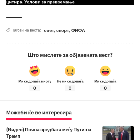
цитира.
Услови за превземање
свет
,
спорт
,
ФИФА
Тагови на веста:
Што мислете за објавената вест?
Ми се допаѓа многу
Не ми се допаѓа
Ми се допаѓа
0
0
0
Можеби ќе ве интересира
(Видео) Почна средбата меѓу Путин и
Трамп