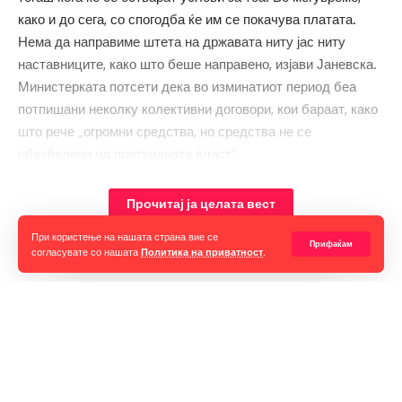
како и до сега, со спогодба ќе им се покачува платата.
Нема да направиме штета на државата ниту јас ниту
наставниците, како што беше направено, изјави Јаневска.
Министерката потсети дека во изминатиот период беа
потпишани неколку колективни договори, кои бараат, како
што рече „огромни средства, но средства не се
обезбедени од претходната власт“.
„Како пример, се платите за универзитетските професори.
Прочитај ја целата вест
Претходната власт обезбеди средства само до јуни. Да,
При користење на нашата страна вие се
тоа е во мој ресор и ќе добијат плата, но не е фер што
Прифаќам
согласувате со нашата
Политика на приватност
.
владата потпишала договор на необезбедена плата, кажа
Јаневска.
Таа појасни дека универзитетите ќе ги добијат своите
Горан Гаврилов
зголемени плати со Колективниот договор и со
“Ние самите мора да се избориме за слободата на говорот,
ребалансот се обезбедени пари до крајот на годината.
таа не е секогаш гарантирана, таа борба мора да продолжи до
крај. Секоја власт тежнее да ја ограничи слободата на говорот