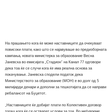
На прашањето кога ќе може наставниците да очекуваат
повисоки плати, како што се најавуваше во предизборната
кампања, новата министерка за образование Весна
Јаневска во емисијата „Стадион“ на Канал 77 одговори
дека тоа ќе се случи кога ќе има реална основа за
покачување. Јаневска сподели податок дека
Министерството за образование (МОН) е во долг од 5
милијарди денари и дополни за тешкотијата да се направи
ребалансот на Буџетот.
„Наставниците ќе добијат плати по Колективен договор
тогаш кога ќе се остварат услови за тоа. Во меѓувреме,