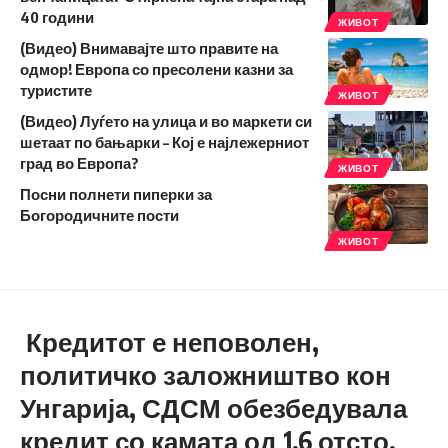
40 години
ЖИВОТ
(Видео) Внимавајте што правите на
одмор! Европа со пресолени казни за
туристите
ЖИВОТ
(Видео) Луѓето на улица и во маркети си
шетаат по бањарки – Кој е најлежерниот
град во Европа?
ЖИВОТ
Посни полнети пиперки за
Богородичните пости
ЖИВОТ
Кредитот е неповолен,
политичко заложништво кон
Унгарија, СДСМ обезбедувала
кредит со камата од 1,6 отсто,