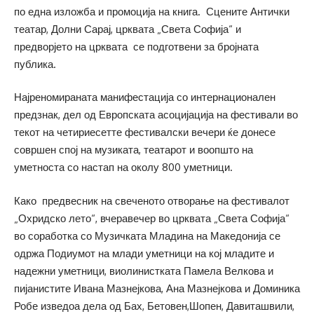
по една изложба и промоција на книга. Сцените Антички
театар, Долни Сарај, црквата „Света Софија“ и
предворјето на црквата се подготвени за бројната
публика.
Најреномираната манифестација со интернационален
предзнак, дел од Европската асоцијација на фестивали во
текот на четириесетте фестивалски вечери ќе донесе
совршен спој на музиката, театарот и воопшто на
уметноста со настап на околу 800 уметници.
Како предвесник на свеченото отворање на фестивалот
„Охридско лето“, вчеравечер во црквата „Света Софија“
во соработка со Музичката Младина на Македонија се
одржа Подиумот на млади уметници на кој младите и
надежни уметници, виолинистката Памела Велкова и
пијанистите Ивана Мазнејкова, Ана Мазнејкова и Доминика
Робе изведоа дела од Бах, Бетовен,Шопен, Давиташвили,