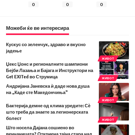
0
0
0
Можеби ќе ве интересира
Кускус со зеленчук, здраво и вкусно
јадење
ЖИВОТ
Џекс Џонс и регионалните шампиони
Бејби Лазања и Бајага и Инструктори на
Get EXITed во Струмица
ЖИВОТ
Андријана Јаневска ѝ даде нова душа
на „Каде сте Македончиња”
ЖИВОТ
Бактерија демне од клима уредите: Сѐ
што треба да знаете за легионерската
болест
ЖИВОТ
Што носела Дајана сошиено во
венчаницата? Откриена тајна стара над