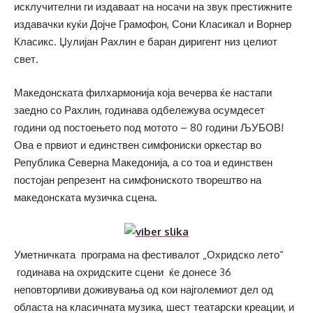
исклучителни ги издаваат на носачи на звук престижните
издавачки куќи Дојче Грамофон, Сони Класикал и Ворнер
Класикс. Џулијан Рахлин е баран диригент низ целиот
свет.
Македонската филхармонија која вечерва ќе настапи
заедно со Рахлин, годинава одбележува осумдесет
години од постоењето под мотото – 80 години ЉУБОВ!
Ова е првиот и единствен симфониски оркестар во
Република Северна Македонија, а со тоа и единствен
постојан репрезент на симфониското творештво на
македонската музичка сцена.
Уметничката програма на фестивалот „Охридско лето“
годинава на охридските сцени ќе донесе 36
неповторливи доживувања од кои најголемиот дел од
областа на класичната музика, шест театарски креации, и