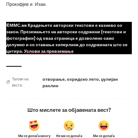
Прокофјев и Изаи.
©ММС.мк Крадењето авторски текстови е казниво со
закон. Преземањето на авторски содржини (текстови и
фотографии) од оваа страница е дозволено само
делумно и со ставање хиперлинк до содржината што се
цитира.
Услови за превземање
отворање
,
охридско лето
,
џулијан
Тагови на
веста:
рахлин
Што мислете за објавената вест?
Ми се допаѓа многу
Не ми се допаѓа
Ми се допаѓа