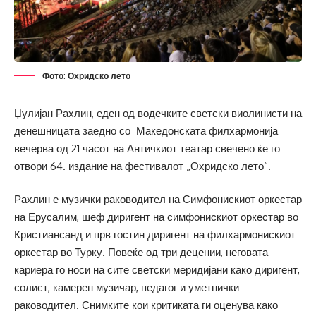
Фото: Охридско лето
Џулијан Рахлин, еден од водечките светски виолинисти на
денешницата заедно со Македонската филхармонија
вечерва од 21 часот на Античкиот театар свечено ќе го
отвори 64. издание на фестивалот „Охридско лето“.
Рахлин е музички раководител на Симфонискиот оркестар
на Ерусалим, шеф диригент на симфонискиот оркестар во
Кристиансанд и прв гостин диригент на филхармонискиот
оркестар во Турку. Повеќе од три децении, неговата
кариера го носи на сите светски меридијани како диригент,
солист, камерен музичар, педагог и уметнички
раководител. Снимките кои критиката ги оценува како