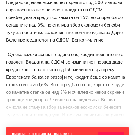
Гледано од економски аспект кредитот од 500 милиони
евра воопшто не е поволен, владата на СДСМ
обезбедувала кредит со камата од 1,6% во споредба со
сегашните над 3%, не станува збор економски бенефит
туку за политичко заложништво, вели во изјава за Дојче
Веле претседателот на СДСМ, Венко Филипче.
-Од економски аспект гледано овој кредит воопшто не е
поволен. Владата на СДСМ во изминатиот период даде
кредит кон стопанството од 150 милиони евра преку
Европската банка за развој и тој кредит беше со каматна
стапка од само 1,6%. Во споредба со овој којшто се нуди
со каматна стапка од над 3% и очигледно некои скриени
трошоци кои допрва ќе излезат на виделина. Во ова
смисла не станува збор за некаков економски бенефит
туку за политичка одлука. И јас сум навистина загрижен
дека станува збор за една форма на политичко
заложништво кон Унгарија и директно од Виктор Орбан.
Прочитај ја целата вест
При користење на нашата страна вие се