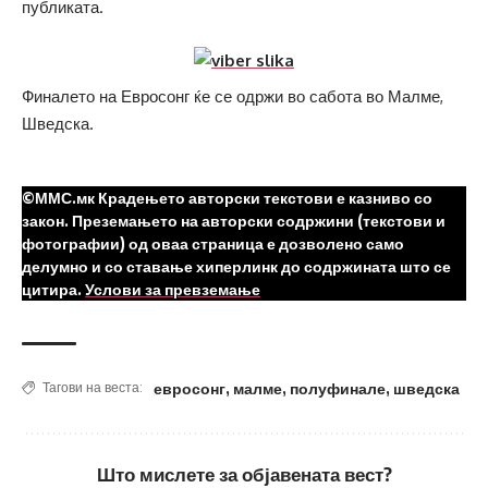
публиката.
Финалето на Евросонг ќе се одржи во сабота во Малме,
Шведска.
©ММС.мк Крадењето авторски текстови е казниво со
закон. Преземањето на авторски содржини (текстови и
фотографии) од оваа страница е дозволено само
делумно и со ставање хиперлинк до содржината што се
цитира.
Услови за превземање
евросонг
,
малме
,
полуфинале
,
шведска
Тагови на веста:
Што мислете за објавената вест?