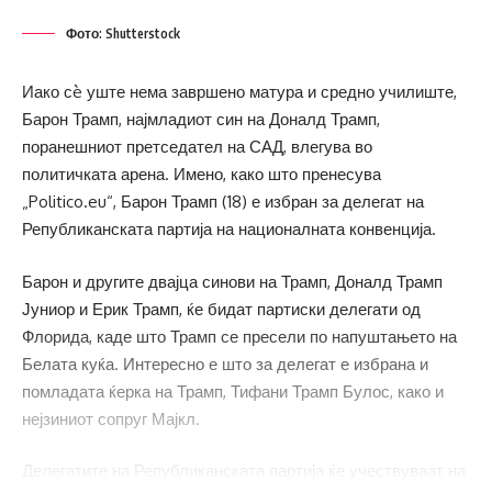
Фото: Shutterstock
Иако сè уште нема завршено матура и средно училиште,
Барон Трамп, најмладиот син на Доналд Трамп,
поранешниот претседател на САД, влегува во
политичката арена. Имено, како што пренесува
„Politico.eu“, Барон Трамп (18) е избран за делегат на
Републиканската партија на националната конвенција.
Барон и другите двајца синови на Трамп, Доналд Трамп
Јуниор и Ерик Трамп, ќе бидат партиски делегати од
Флорида, каде што Трамп се пресели по напуштањето на
Белата куќа. Интересно е што за делегат е избрана и
помладата ќерка на Трамп, Тифани Трамп Булос, како и
нејзиниот сопруг Мајкл.
Делегатите на Републиканската партија ќе учествуваат на