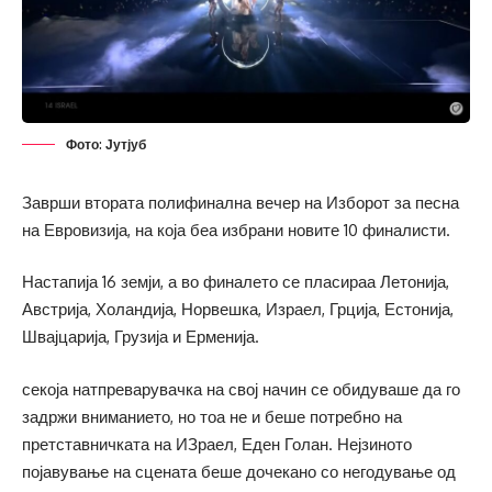
Фото: Јутјуб
Заврши втората полифинална вечер на Изборот за песна
на Евровизија, на која беа избрани новите 10 финалисти.
Настапија 16 земји, а во финалето се пласираа Летонија,
Австрија, Холандија, Норвешка, Израел, Грција, Естонија,
Швајцарија, Грузија и Ерменија.
секоја натпреварувачка на свој начин се обидуваше да го
задржи вниманието, но тоа не и беше потребно на
претставничката на ИЗраел, Еден Голан. Нејзиното
појавување на сцената беше дочекано со негодување од