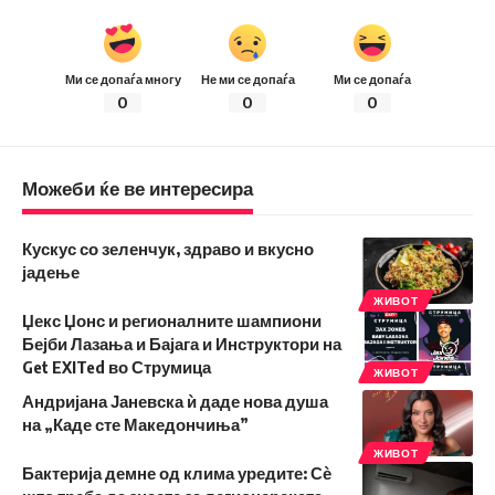
Ми се допаѓа многу
Не ми се допаѓа
Ми се допаѓа
0
0
0
Можеби ќе ве интересира
Кускус со зеленчук, здраво и вкусно
јадење
ЖИВОТ
Џекс Џонс и регионалните шампиони
Бејби Лазања и Бајага и Инструктори на
Get EXITed во Струмица
ЖИВОТ
Андријана Јаневска ѝ даде нова душа
на „Каде сте Македончиња”
ЖИВОТ
Бактерија демне од клима уредите: Сѐ