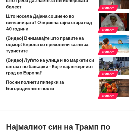
што треба да знаете за легионерската
болест
ЖИВОТ
Што носела Дајана сошиено во
венчаницата? Откриена тајна стара над
40 години
ЖИВОТ
(Видео) Внимавајте што правите на
одмор! Европа со пресолени казни за
туристите
ЖИВОТ
(Видео) Луѓето на улица и во маркети си
шетаат по бањарки – Кој е најлежерниот
град во Европа?
ЖИВОТ
Посни полнети пиперки за
Богородичните пости
ЖИВОТ
Најмалиот син на Трамп по