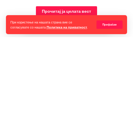
националната конвенција што ќе се одржи во јули во
Милвоки.
Прочитај ја целата вест
При користење на нашата страна вие се
Прифаќам
согласувате со нашата
Политика на приватност
.
Горан Гаврилов
“Ние самите мора да се избориме за слободата на говорот,
таа не е секогаш гарантирана, таа борба мора да продолжи до
крај. Секоја власт тежнее да ја ограничи слободата на говорот
и слободата на мислењето но ние како медиуми мораме да го
оневозможиме тоа”
Импресум
Контакт