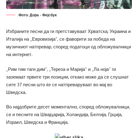
Фото: Дора - Фејсбук
Избраните песни да ги претставуваат Хрватска, Украина и
Италија на „Евровизија“, се фаворити за победа на
музичкиот натпревар, според податоци од обложувалници
на интернет.
„Рим тим таги дим“, „Тереза и Марија“ и „Ла ноја“ ги
заземаат првите три позиции, откако може да се слушнат
сите 37 песни што ќе се натпреваруваат во мај во
Шведска.
Во најдобрите десет моментално, според обложувалници,
се и песните на Швајцарија, Холандија, Белгија, Грција,
Израел, Шведска и Франција.