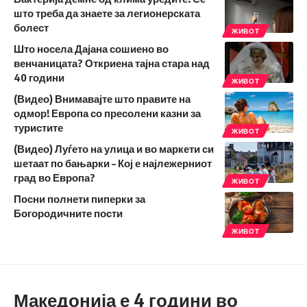
што треба да знаете за легионерската
болест
ЖИВОТ
Што носела Дајана сошиено во
венчаницата? Откриена тајна стара над
40 години
ЖИВОТ
(Видео) Внимавајте што правите на
одмор! Европа со пресолени казни за
туристите
ЖИВОТ
(Видео) Луѓето на улица и во маркети си
шетаат по бањарки – Кој е најлежерниот
град во Европа?
ЖИВОТ
Посни полнети пиперки за
Богородичните пости
ЖИВОТ
Македонија е 4 години во