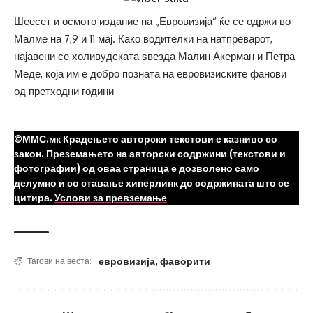
Шеесет и осмото издание на „Евровизија“ ќе се одржи во
Малме на 7,9 и 11 мај. Како водителки на натпреварот,
најавени се холивудската ѕвезда Малин Акерман и Петра
Меде, која им е добро позната на евровизиските фанови
од претходни години
©ММС.мк Крадењето авторски текстови е казниво со
закон. Преземањето на авторски содржини (текстови и
фотографии) од оваа страница е дозволено само
делумно и со ставање хиперлинк до содржината што се
цитира.
Услови за превземање
евровизија
,
фаворити
Тагови на веста: