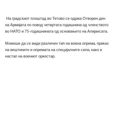
На градскиот плоштад во Тетово се одржа Отворен ден
на Армијата по повод четвртата годишнина од членството
во НАТО и 75-годишнината од основањето на Алијансата.
Можеше да се види различен тип на воена опрема, приказ
на вештините и опремата на специјалните сили, како и
настап на воениот оркестар.