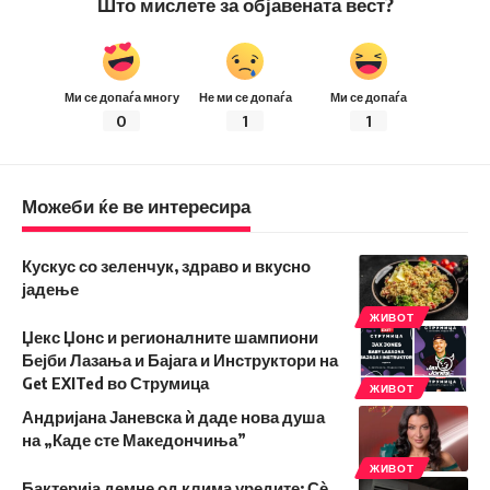
Што мислете за објавената вест?
Ми се допаѓа многу
Не ми се допаѓа
Ми се допаѓа
0
1
1
Можеби ќе ве интересира
Кускус со зеленчук, здраво и вкусно
јадење
ЖИВОТ
Џекс Џонс и регионалните шампиони
Бејби Лазања и Бајага и Инструктори на
Get EXITed во Струмица
ЖИВОТ
Андријана Јаневска ѝ даде нова душа
на „Каде сте Македончиња”
ЖИВОТ
Бактерија демне од клима уредите: Сѐ