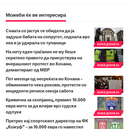
Можеби ќе ве интересира
Снаата со јастук се обидела да ја
задуши бабата на сопругот, седнала врз
неа и ја удирала со тупаници
МАКЕДОНИЈА
На ниту еден граѓанин не му беше
скратено правото да присуствува на
вчерашниот протест во Кочани,
МАКЕДОНИЈА
демантираат од МВР
Пет месеци од несреќата во Кочани –
обвинението чека рокови, протести со
инциденти речиси секоја сабота
МАКЕДОНИЈА
Кривична за скопјанец, примил 10.000
евра мито за да влијае врз судски
одлуки
МАКЕДОНИЈА
Претрес кај спортскиот директор на ФК
„Кожуф“ – за 10.000 евра го наместил