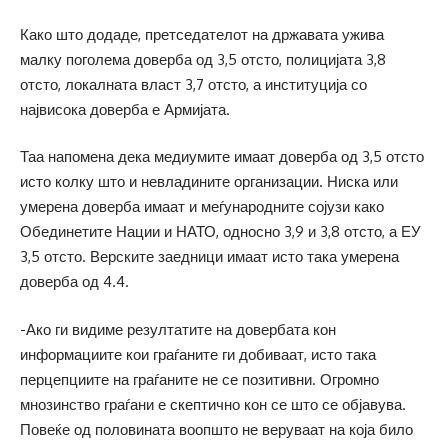
Како што додаде, претседателот на државата ужива
малку поголема доверба од 3,5 отсто, полицијата 3,8
отсто, локалната власт 3,7 отсто, а институција со
највисока доверба е Армијата.
Таа напомена дека медиумите имаат доверба од 3,5 отсто
исто колку што и невладините организации. Ниска или
умерена доверба имаат и меѓународните сојузи како
Обединетите Нации и НАТО, односно 3,9 и 3,8 отсто, а ЕУ
3,5 отсто. Верските заедници имаат исто така умерена
доверба од 4.4.
-Ако ги видиме резултатите на довербата кон
информациите кои граѓаните ги добиваат, исто така
перцепциите на граѓаните не се позитивни. Огромно
мнозинство граѓани е скептично кон се што се објавува.
Повеќе од половината воопшто не веруваат на која било