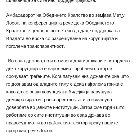
шлаканица за сите нас, додаде Трајкоска.
Амбасадорот на Обединето Кралство во земјава Метју
Лосон, на конференцијата рече дека Обединетото
Кралство е целосно посветено да даде поддршка на
Владата во врска со разрешување на корупцијата и
поголема транспарентност.
-Во оваа држава, но и во многу други држави е потврдено
дека коруцпијата е најголемиот проблем со кој се
соочуваат граѓаните. Кога патувам низ државите она што
го дознавам од владите таму е дека најголема грижа е
како да се реши корупцијата бидејќи ја нарушува
демократијата и транспарентноста, и ја намалува
довербата во јавните институции. Затоа сме горди што
работиме со сите институции во оваа држава во
правосудниот и во граѓанскиот сектор преку нашите
програми, рече Лосон.