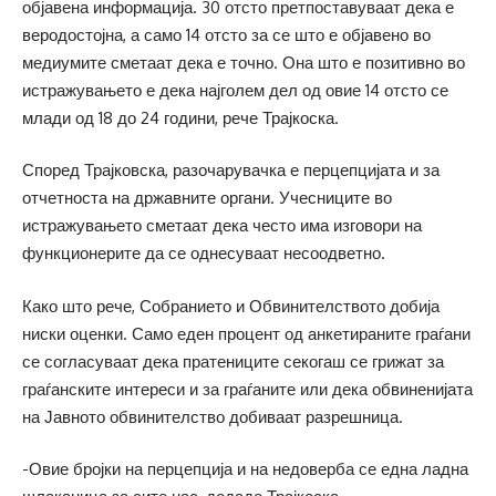
објавена информација. 30 отсто претпоставуваат дека е
веродостојна, а само 14 отсто за се што е објавено во
медиумите сметаат дека е точно. Она што е позитивно во
истражувањето е дека најголем дел од овие 14 отсто се
млади од 18 до 24 години, рече Трајкоска.
Според Трајковска, разочарувачка е перцепцијата и за
отчетноста на државните органи. Учесниците во
истражувањето сметаат дека често има изговори на
функционерите да се однесуваат несоодветно.
Како што рече, Собранието и Обвинителството добија
ниски оценки. Само еден процент од анкетираните граѓани
се согласуваат дека пратениците секогаш се грижат за
граѓанските интереси и за граѓаните или дека обвиненијата
на Јавното обвинителство добиваат разрешница.
-Овие бројки на перцепција и на недоверба се една ладна