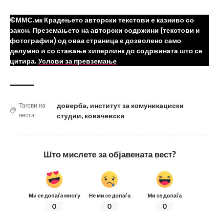
©ММС.мк Крадењето авторски текстови е казниво со
закон. Преземањето на авторски содржини (текстови и
фотографии) од оваа страница е дозволено само
делумно и со ставање хиперлинк до содржината што се
цитира.
Услови за превземање
доверба
,
институт за комуникациски
Тагови на
веста:
студии
,
ковачевски
Што мислете за објавената вест?
Ми се допаѓа многу
Не ми се допаѓа
Ми се допаѓа
0
0
0