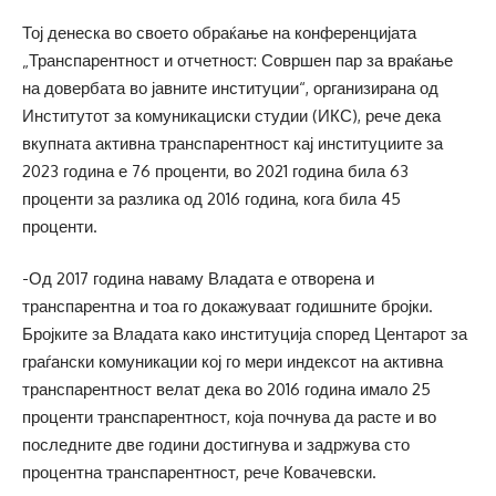
Тој денеска во своето обраќање на конференцијата
„Транспарентност и отчетност: Совршен пар за враќање
на довербата во јавните институции“, организирана од
Институтот за комуникациски студии (ИКС), рече дека
вкупната активна транспарентност кај институциите за
2023 година е 76 проценти, во 2021 година била 63
проценти за разлика од 2016 година, кога била 45
проценти.
-Од 2017 година наваму Владата е отворена и
транспарентна и тоа го докажуваат годишните бројки.
Бројките за Владата како институција според Центарот за
граѓански комуникации кој го мери индексот на активна
транспарентност велат дека во 2016 година имало 25
проценти транспарентност, која почнува да расте и во
последните две години достигнува и задржува сто
процентна транспарентност, рече Ковачевски.