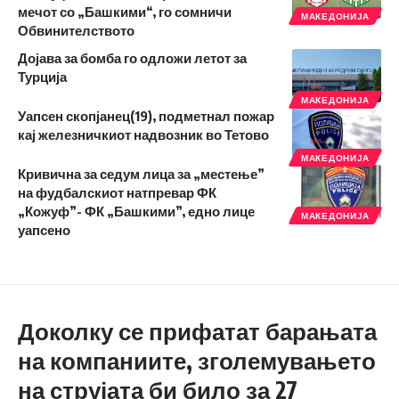
мечот со „Башкими“, го сомничи
МАКЕДОНИЈА
Обвинителството
Дојава за бомба го одложи летот за
Турција
МАКЕДОНИЈА
Уапсен скопјанец(19), подметнал пожар
кај железничкиот надвозник во Тетово
МАКЕДОНИЈА
Кривична за седум лица за „местење”
на фудбалскиот натпревар ФК
„Кожуф”- ФК „Башкими”, едно лице
МАКЕДОНИЈА
уапсено
Доколку се прифатат барањата
на компаниите, зголемувањето
на струјата би било за 27