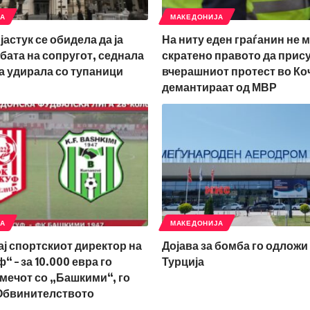
ЈА
МАКЕДОНИЈА
јастук се обидела да ја
На ниту еден граѓанин не 
бата на сопругот, седнала
скратено правото да прис
ја удирала со тупаници
вчерашниот протест во Ко
демантираат од МВР
ЈА
МАКЕДОНИЈА
ај спортскиот директор на
Дојава за бомба го одложи 
 – за 10.000 евра го
Турција
мечот со „Башкими“, го
Обвинителството