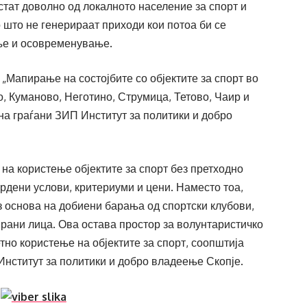
истат доволно од локалното население за спорт и
о што не генерираат приходи кои потоа би се
ње и осовременување.
„Мапирање на состојбите со објектите за спорт во
, Куманово, Неготино, Струмица, Тетово, Чаир и
на граѓани ЗИП Институт за политики и добро
на користење објектите за спорт без претходно
рдени услови, критериуми и цени. Наместо тоа,
з основа на добиени барања од спортски клубови,
ирани лица. Ова остава простор за волунтаристичко
но користење на објектите за спорт, соопштија
Институт за политики и добро владеење Скопје.