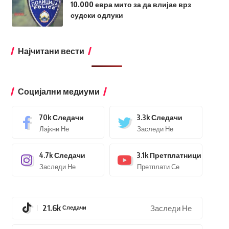
10.000 евра мито за да влијае врз
судски одлуки
Најчитани вести
Социјални медиуми
70k
Следачи
3.3k
Следачи
Лајкни Не
Заследи Не
4.7k
Следачи
3.1k
Претплатници
Заследи Не
Претплати Се
21.6k
Следачи
Заследи Не