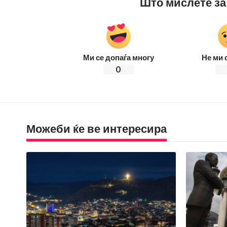
Што мислете за
Ми се допаѓа многу
Не ми 
0
Можеби ќе ве интересира