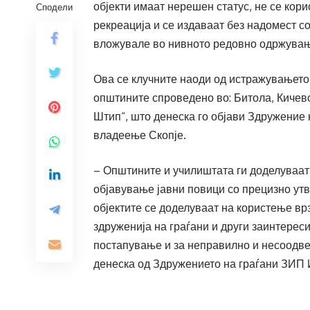
објекти имаат нерешен статус, не се кор
Сподели
рекреација и се издаваат без надомест с
вложувале во нивното редовно одржува
Ова се клучните наоди од истражувањето 
општините спроведено во: Битола, Кичево
Штип“, што денеска го објави Здружение 
владеење Скопје.
– Општините и училиштата ги доделуваат 
објавување јавни повици со прецизно утв
објектите се доделуваат на користење вр
здруженија на граѓани и други заинтерес
постапување и за неправилно и несоодвет
денеска од Здружението на граѓани ЗИП 