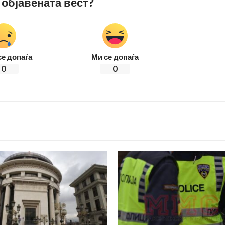
 објавената вест?
се допаѓа
Ми се допаѓа
0
0