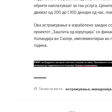
објекти наплатуваат за таа услуга. Цени
движат од 200 до 1.300 денари од час, п
Ова истражување е изработено заедно со
проектот „Заштита од корупција“ со фин
Холандија во Скопје, имплементиран во п
година.
©ММС.мк Крадењето авторски текстови е казниво со закон. Преземањето на а
хиперлинк до содржината што се цитира.
Услови за превземање
истражувања
,
македонија
Тагови на веста: