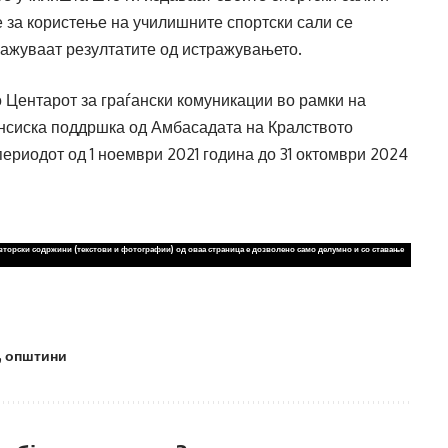
те за користење на училишните спортски сали се
окажуваат резултатите од истражувањето.
 Центарот за граѓански комуникации во рамки на
ансиска поддршка од Амбасадата на Кралството
ериодот од 1 ноември 2021 година до 31 октомври 2024
вторски содржини (текстови и фотографии) од оваа страница е дозволено само делумно и со ставање
,
општини