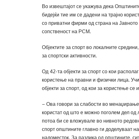
Во извештајот се укажува дека Општините
бидејќи тие им се дадени на трајно кори
со приватни фирми од страна на Јавното 
сопственост на РСМ.
Објектите за спорт во локалните средини
за спортски активности.
Од 42-та објекти за спорт со кои распола
користење на правни и физички лица. Учи
објекти за спорт, од кои за користење се 
– Ова говори за слабости во менаџирање
користат од што е можно поголем дел од 
потоа би се вложувале во нивното редов
спорт општините главно ги доделуваат на
надоместок. За разлика од општините, си