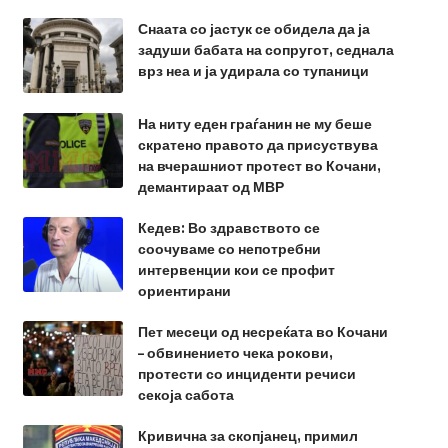
Снаата со јастук се обидела да ја
задуши бабата на сопругот, седнала
врз неа и ја удирала со тупаници
На ниту еден граѓанин не му беше
скратено правото да присуствува
на вчерашниот протест во Кочани,
демантираат од МВР
Кедев: Во здравството се
соочуваме со непотребни
интервенции кои се профит
ориентирани
Пет месеци од несреќата во Кочани
– обвинението чека рокови,
протести со инциденти речиси
секоја сабота
Кривична за скопјанец, примил