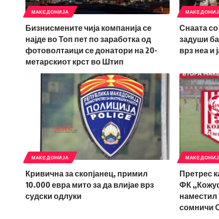
МАКЕДОНИЈА
МАКЕДОНИ
Бизнисмените чија компанија се
Снаата со 
најде во Топ пет по заработка од
задуши ба
фотоволтаици се донатори на 20-
врз неа и 
метарскиот крст во Штип
МАКЕДОНИЈА
МАКЕДОНИ
Кривична за скопјанец, примил
Претрес к
10.000 евра мито за да влијае врз
ФК „Кожуф“
судски одлуки
наместил 
сомничи 