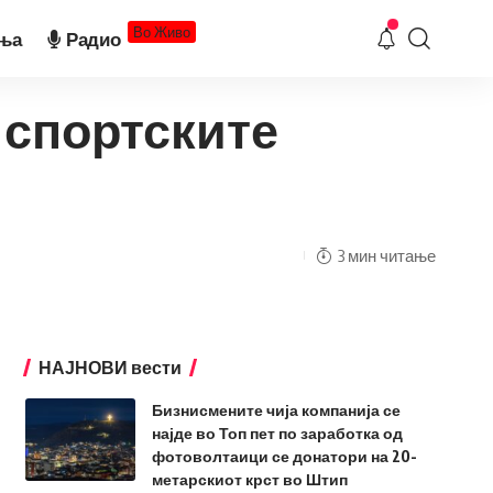
Во Живо
ња
Радио
 спортските
3 мин читање
НАЈНОВИ вести
Бизнисмените чија компанија се
најде во Топ пет по заработка од
фотоволтаици се донатори на 20-
метарскиот крст во Штип