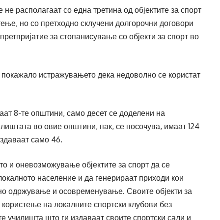
 не располагаат со една третина од објектите за спорт
стење, но со претходно склучени долгорочни договори
претпријатие за стопанисување со објекти за спорт во
, покажало истражувањето дека недоволно се користат
гаат 8-те општини, само десет се доделени на
лиштата во овие општини, пак, се посочува, имаат 124
издаваат само 46.
то и оневозможување објектите за спорт да се
локалното население и да генерираат приходи кои
но одржување и осовременување. Своите објекти за
 користење на локалните спортски клубови без
те училишта што ги издаваат своите спортски сали и