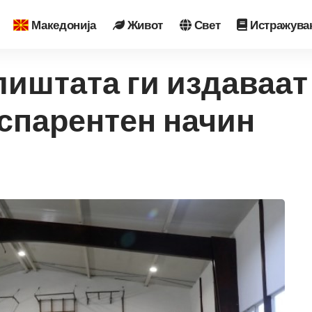
Македонија
Живот
Свет
Истражува
иштата ги издаваат
нспарентен начин