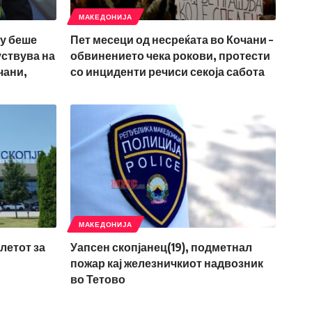
МАКЕДОНИЈА
му беше
Пет месеци од несреќата во Кочани –
уствува на
обвинението чека рокови, протести
чани,
со инциденти речиси секоја сабота
МАКЕДОНИЈА
летот за
Уапсен скопјанец(19), подметнал
пожар кај железничкиот надвозник
во Тетово