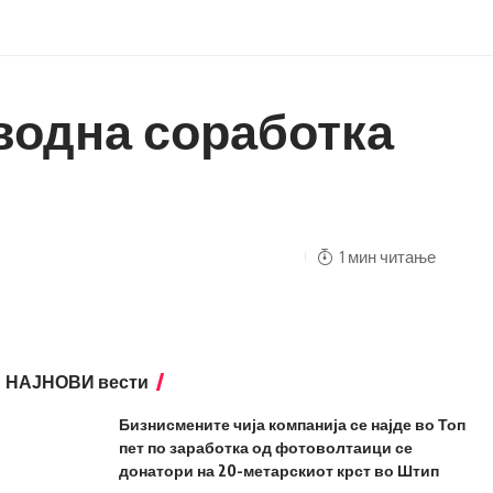
водна соработка
1 мин читање
НАЈНОВИ вести
Бизнисмените чија компанија се најде во Топ
пет по заработка од фотоволтаици се
донатори на 20-метарскиот крст во Штип