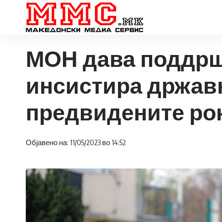
МОН дава поддршк
инсистира државн
предвидените ро
Објавено на: 11/05/2023 во 14:52