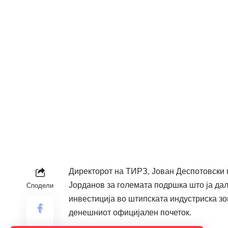
Директорот на ТИРЗ, Јован Деспотовски 
Јорданов за големата подршка што ја дал
Сподели
инвестиција во штипската индустриска з
денешниот официјален почеток.