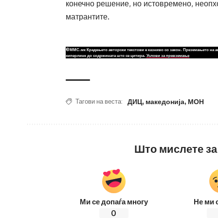
конечно решение, но истовремено, неопхо
матрантите.
©ММС.мк Крадењето авторски текстови е казниво со закон. Преземањето на а
хиперлинк до содржината што се цитира.
Услови за превземање
ДИЦ
,
македонија
,
МОН
Тагови на веста:
Што мислете за
Ми се допаѓа многу
Не ми 
0