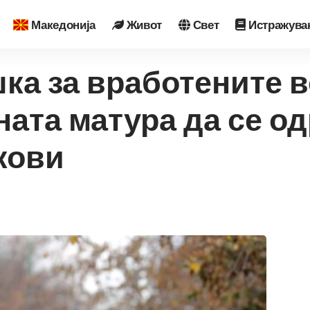
Македонија
Живот
Свет
Истражува
а за вработените в
ата матура да се о
кови