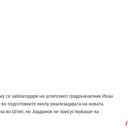
му се заблагодари на штипскиот градоначалник Иван
 во подготовките околу реализацијата на новата
она во Штип, но Јорданов не присуствуваше на