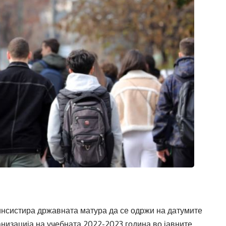
инсистира државната матура да се одржи на датумите
низација на учебната 2022-2023 година во јавните