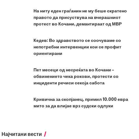
На ниту еден граѓанин не му беше скратено
правото да присуствува на вчерашниот
протест во Кочани, демантираат од МВР
Кедев: Во здравството се соочуваме со
непотребни интервенции кои се профит
ориентирани
Пет месеци од несреќата во Кочани –
обвинението чека рокови, протести со
инциденти речиси секоја сабота
Кривична за скопјанец, примил 10.000 евра
мито за да влијае врз судски одлуки
Најчитани вести