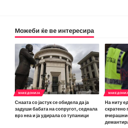
Можеби ќе ве интересира
МАКЕДОНИЈА
МАКЕДОНИ
Снаата со јастук се обидела да ја
На ниту е
задуши бабата на сопругот, седнала
скратено 
врз неа и ја удирала со тупаници
вчерашнио
демантир