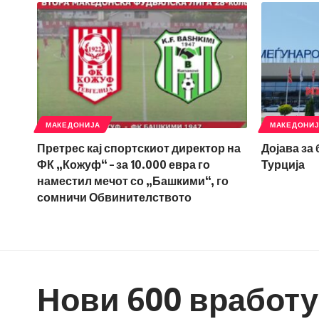
МАКЕДОНИЈА
МАКЕДОНИ
Претрес кај спортскиот директор на
Дојава за
ФК „Кожуф“ – за 10.000 евра го
Турција
наместил мечот со „Башкими“, го
сомничи Обвинителството
Нови 600 вработу