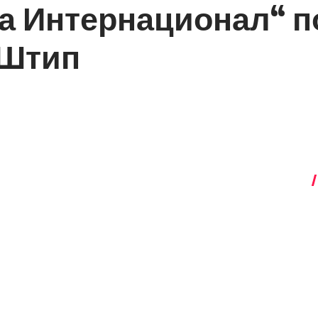
а Интернационал“ по
 Штип