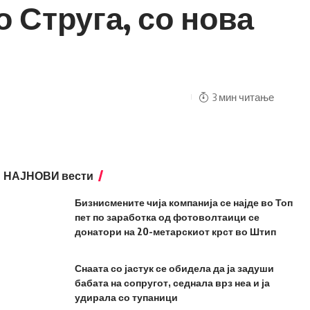
 Струга, со нова
3 мин читање
НАЈНОВИ вести
Бизнисмените чија компанија се најде во Топ
пет по заработка од фотоволтаици се
донатори на 20-метарскиот крст во Штип
Снаата со јастук се обидела да ја задуши
бабата на сопругот, седнала врз неа и ја
удирала со тупаници