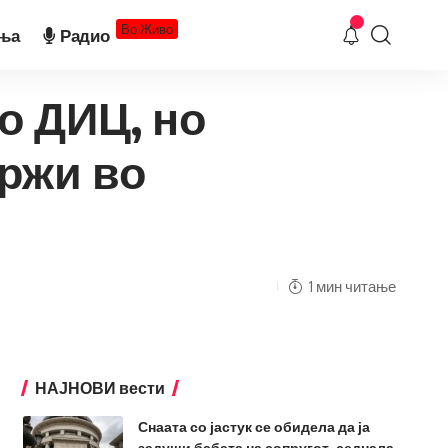
Во Живо
ња
Радио
о ДИЦ, но
држи во
1 мин читање
НАЈНОВИ вести
Снаата со јастук се обидела да ја
задуши бабата на сопругот, седнала