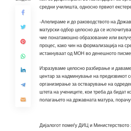
средни училишта, односно првиот екстерен 
-Апелираме и до раководството на Држав
матурски одбор целосно да се испочитува
чие понатамошно образование или вклучу
процес, како чин на формализација на с
истакнуваат од МОН во денешното писме
Изразуваме целосно разбирање и даваме
центар за надминување на предизвикот со
организирање за остварување на одредени
штета на учениците, кои треба да бидат к
полагањето на државната матура, порач
Дијалогот помеѓу ДИЦ и Министерството 