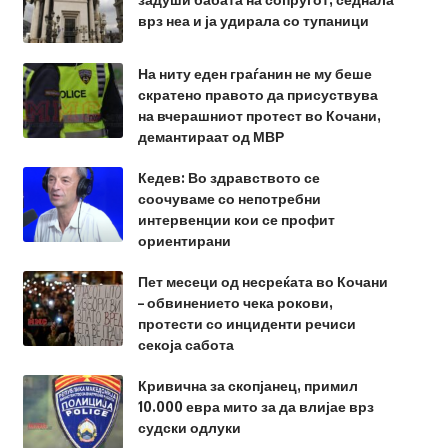
врз неа и ја удирала со тупаници
На ниту еден граѓанин не му беше
скратено правото да присуствува
на вчерашниот протест во Кочани,
демантираат од МВР
Кедев: Во здравството се
соочуваме со непотребни
интервенции кои се профит
ориентирани
Пет месеци од несреќата во Кочани
– обвинението чека рокови,
протести со инциденти речиси
секоја сабота
Кривична за скопјанец, примил
10.000 евра мито за да влијае врз
судски одлуки