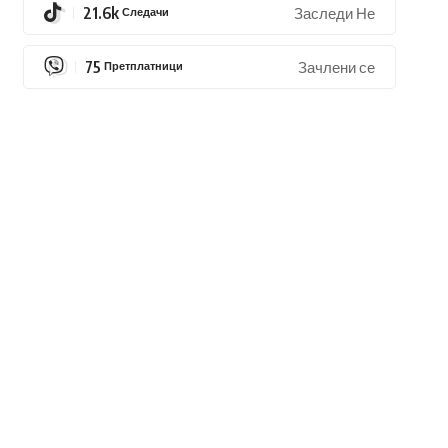
21.6k
Следачи
Заследи Не
75
Претплатници
Зачлени се