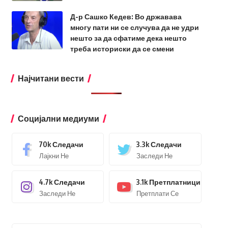
Д-р Сашко Кедев: Во државава
многу пати ни се случува да не удри
нешто за да сфатиме дека нешто
треба историски да се смени
Најчитани вести
Социјални медиуми
70k
Следачи
3.3k
Следачи
Лајкни Не
Заследи Не
4.7k
Следачи
3.1k
Претплатници
Заследи Не
Претплати Се