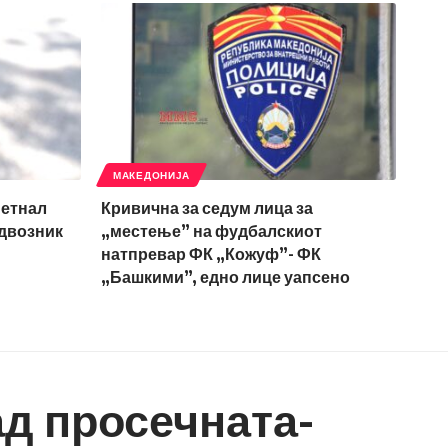
МАКЕДОНИЈА
метнал
Кривична за седум лица за
адвозник
„местење” на фудбалскиот
натпревар ФК „Кожуф”- ФК
„Башкими”, едно лице уапсено
ад просечната-