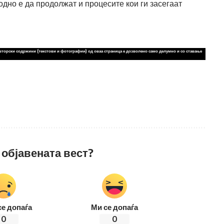
дно е да продолжат и процесите кои ги засегаат
вторски содржини (текстови и фотографии) од оваа страница е дозволено само делумно и со ставање
 објавената вест?
се допаѓа
Ми се допаѓа
0
0