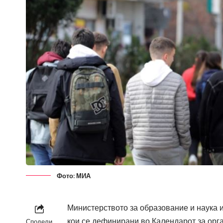
Фото: МИА
Министерството за образование и наука 
кои се дефинирани во Календарот за орга
Сподели