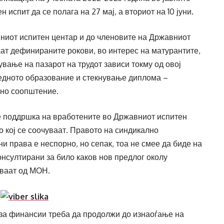
испит да се полага на 27 мај, а вториот на 10 јуни.
ниот испитен центар и до членовите на Државниот
ат дефинираните рокови, во интерес на матурантите,
вање на пазарот на трудот зависи токму од овој
редното образование и стекнување диплома –
но соопштение.
 поддршка на вработените во Државниот испитен
 кој се соочуваат. Правото на синдикално
 права е неспорно, но сепак, тоа не смее да биде на
онсултирани за било каков нов предлог околу
уваат од МОН.
за финансии треба да продолжи до изнаоѓање на