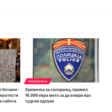
МАКЕДОНИЈА
о Кочани –
Кривична за скопјанец, примил
 протести
10.000 евра мито за да влијае врз
а сабота
судски одлуки