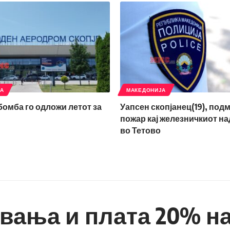
ЈА
МАКЕДОНИЈА
 бомба го одложи летот за
Уапсен скопјанец(19), под
пожар кај железничкиот н
во Тетово
вања и плата 20% н