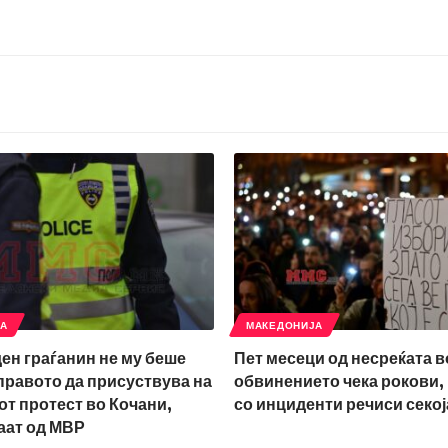
ЈА
МАКЕДОНИЈА
ден граѓанин не му беше
Пет месеци од несреќата в
правото да присуствува на
обвинението чека рокови,
т протест во Кочани,
со инциденти речиси секој
аат од МВР