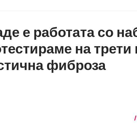
аде е работата со на
тестираме на трети 
стична фиброза