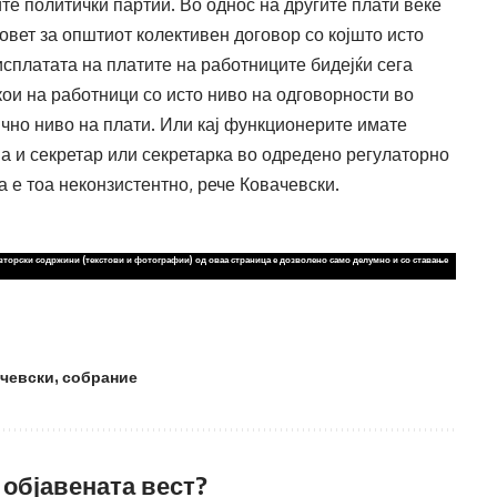
ите политички партии. Во однос на другите плати веќе
овет за општиот колективен договор со којшто исто
 исплатата на платите на работниците бидејќи сега
ои на работници со исто ниво на одговорности во
чно ниво на плати. Или кај функционерите имате
ма и секретар или секретарка во одредено регулаторно
а е тоа неконзистентно, рече Ковачевски.
вторски содржини (текстови и фотографии) од оваа страница е дозволено само делумно и со ставање
чевски
,
собрание
 објавената вест?