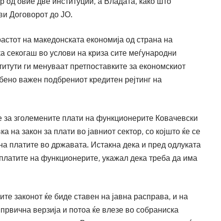
р од овие две институции, а Владата, како што
тви Договорот до ЈО.
астот на македонската економија од страна на
а секогаш во услови на криза сите меѓународни
итути ги менуваат претпоставките за економскиот
обено важен подбрениот кредитен рејтинг на
е за зголемените плати на функционерите Ковачевски
а на закон за плати во јавниот сектор, со којшто ќе се
 на платите во државата. Истакна дека и пред одлуката
а платите на функционерите, укажал дека треба да има
ите законот ќе биде ставен на јавна расправа, и на
првична верзија и потоа ќе влезе во собраниска