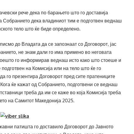
чевски рече дека по барањето што го доставија
на Собранието дека владиниот тим е подготвен веднаш
иското тело што ќе биде определено.
писмо до Владата да се запознаат со Договорот, јас
анието, не знам дали го има примено во неговата
 коешто го информирав веднаш исто како што стоеше и
 подготвен на Комисија или на тело што ќе го
да го презентира Договорот пред сите пратениците
Кога ќе кажат од Собранието, подготвени се веднаш
тставници треба да им се каже во која Комисија треба
њето на Самитот Македонија 2025.
жавни патишта го доставило Договорот до Јавното