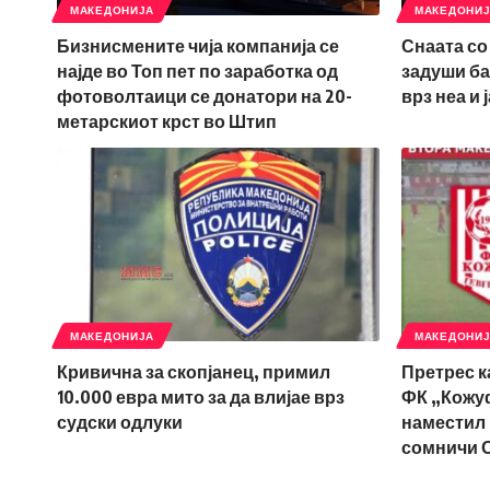
МАКЕДОНИЈА
МАКЕДОНИ
Бизнисмените чија компанија се
Снаата со 
најде во Топ пет по заработка од
задуши ба
фотоволтаици се донатори на 20-
врз неа и 
метарскиот крст во Штип
МАКЕДОНИЈА
МАКЕДОНИ
Кривична за скопјанец, примил
Претрес к
10.000 евра мито за да влијае врз
ФК „Кожуф“
судски одлуки
наместил 
сомничи 