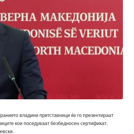
ранието владини претставници ќе го презентираат
ниците кои поседуваат безбедносен сертификат,
евски.