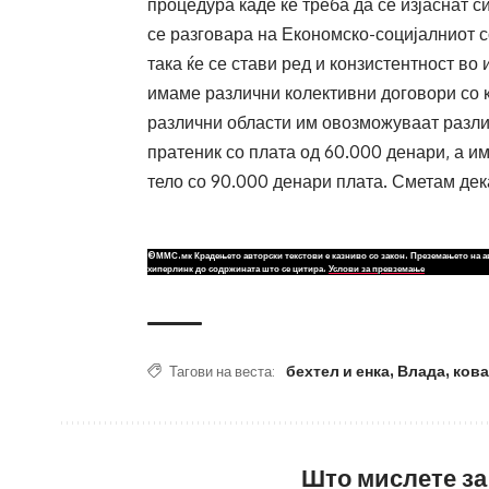
процедура каде ќе треба да се изјаснат с
се разговара на Економско-социјалниот с
така ќе се стави ред и конзистентност во
имаме различни колективни договори со к
различни области им овозможуваат разли
пратеник со плата од 60.000 денари, а и
тело со 90.000 денари плата. Сметам дек
©ММС.мк Крадењето авторски текстови е казниво со закон. Преземањето на а
хиперлинк до содржината што се цитира.
Услови за превземање
бехтел и енка
,
Влада
,
кова
Тагови на веста:
Што мислете за