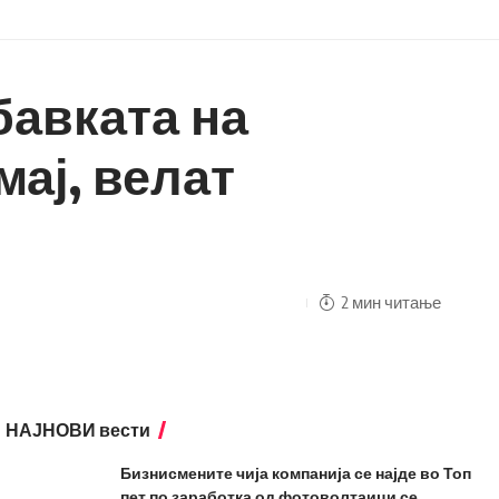
бавката на
мај, велат
2 мин читање
НАЈНОВИ вести
Бизнисмените чија компанија се најде во Топ
пет по заработка од фотоволтаици се