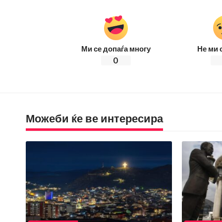
Ми се допаѓа многу
Не ми 
0
Можеби ќе ве интересира