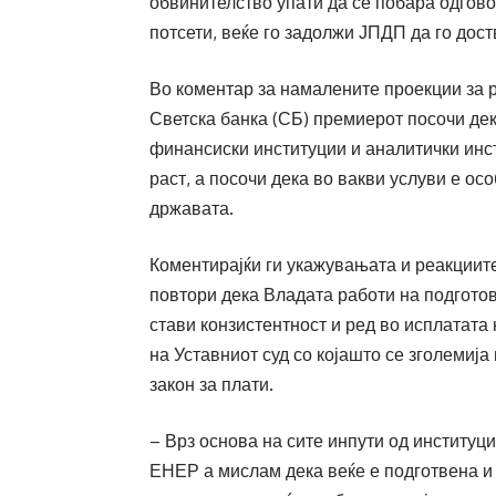
обвинителство упати да се побара одгово
потсети, веќе го задолжи ЈПДП да го дос
Во коментар за намалените проекции за р
Светска банка (СБ) премиерот посочи дек
финансиски институции и аналитички инст
раст, а посочи дека во вакви услуви е ос
државата.
Коментирајќи ги укажувањата и реакциит
повтори дека Владата работи на подготовк
стави конзистентност и ред во исплатата
на Уставниот суд со којашто се зголемиј
закон за плати.
– Врз основа на сите инпути од институци
ЕНЕР а мислам дека веќе е подготвена и 