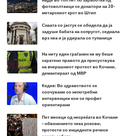
фотоволтаици се донатори на 20-
метарскиот крст во Штип
Снаата со јастук се обидела да ја
задуши бабата на сопругот, седнала
врз неа и ја удирала со тупаници
На ниту еден граѓанин не му беше
скратено правото да присуствува
на вчерашниот протест во Кочани,
демантираат од МВР
Кедев: Во здравството се
соочуваме со непотребни
интервенции кои се профит
ориентирани
Пет месеци од несреќата во Кочани
– обвинението чека рокови,
протести со инциденти речиси