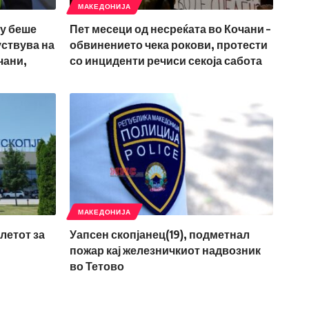
МАКЕДОНИЈА
му беше
Пет месеци од несреќата во Кочани –
уствува на
обвинението чека рокови, протести
чани,
со инциденти речиси секоја сабота
МАКЕДОНИЈА
летот за
Уапсен скопјанец(19), подметнал
пожар кај железничкиот надвозник
во Тетово