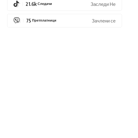
21.6k
Следачи
Заследи Не
75
Претплатници
Зачлени се