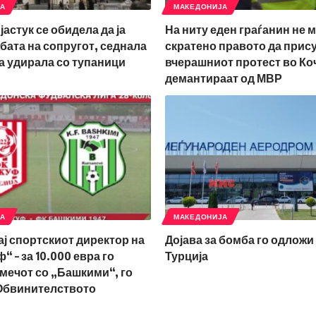
ЈА
МАКЕДОНИЈА
јастук се обидела да ја
На ниту еден граѓанин не 
бата на сопругот, седнала
скратено правото да прис
ја удирала со тупаници
вчерашниот протест во Ко
демантираат од МВР
ЈА
МАКЕДОНИЈА
ај спортскиот директор на
Дојава за бомба го одложи 
 – за 10.000 евра го
Турција
мечот со „Башкими“, го
Обвинителството