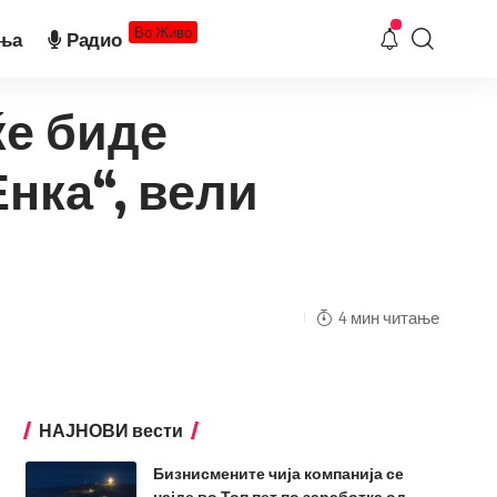
Во Живо
ња
Радио
ќе биде
нка“, вели
4 мин читање
НАЈНОВИ вести
Бизнисмените чија компанија се
најде во Топ пет по заработка од