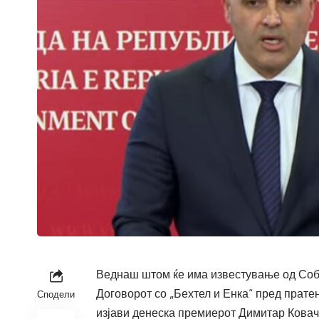
Веднаш штом ќе има известување од Соб
Договорот со „Бехтел и Енка“ пред прате
Сподели
изјави денеска премиерот Димитар Ковач