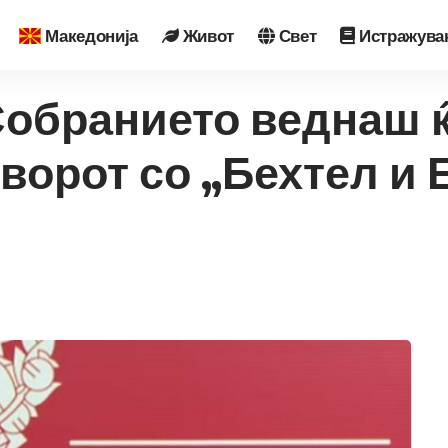
Македонија
Живот
Свет
Истражува
 Собранието веднаш 
ворот со „Бехтел и Е