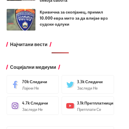
секоја сабота
Кривична за скопјанец, примил
10.000 евра мито за да влијае врз
судски одлуки
Најчитани вести
Социјални медиуми
70k
Следачи
3.3k
Следачи
Лајкни Не
Заследи Не
4.7k
Следачи
3.1k
Претплатници
Заследи Не
Претплати Се