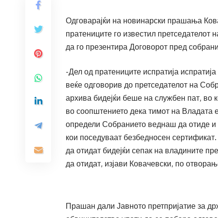
Одговарајќи на новинарски прашања Кова
пратениците го известил претседателот 
да го презентира Договорот пред собран
-Дел од пратениците испратија испратија 
веќе одговорив до претседателот на Собр
архива бидејќи беше на службен пат, во
во соопштението дека тимот на Владата е
определи Собранието веднаш да отиде и 
кои поседуваат безбедносен сертификат. 
да отидат бидејќи сепак на владините пре
да отидат, изјави Ковачевски, по отвора
Прашан дали Јавното претпријатие за др