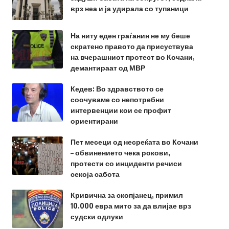
врз неа и ја удирала со тупаници
На ниту еден граѓанин не му беше
скратено правото да присуствува
на вчерашниот протест во Кочани,
демантираат од МВР
Кедев: Во здравството се
соочуваме со непотребни
интервенции кои се профит
ориентирани
Пет месеци од несреќата во Кочани
– обвинението чека рокови,
протести со инциденти речиси
секоја сабота
Кривична за скопјанец, примил
10.000 евра мито за да влијае врз
судски одлуки