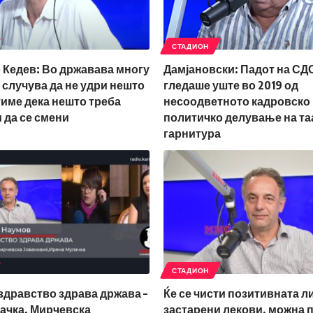
СТАДИОН
 Кедев: Во државава многу
Дамјановски: Падот на СД
е случува да не удри нешто
гледаше уште во 2019 од
тиме дека нешто треба
несоодветното кадровско
 да се смени
политичко делување на та
гарнитура
СТАДИОН
здравство здрава држава –
Ќе се чисти позитивната л
ачка, Мирчевска
застарени лекови, можна 