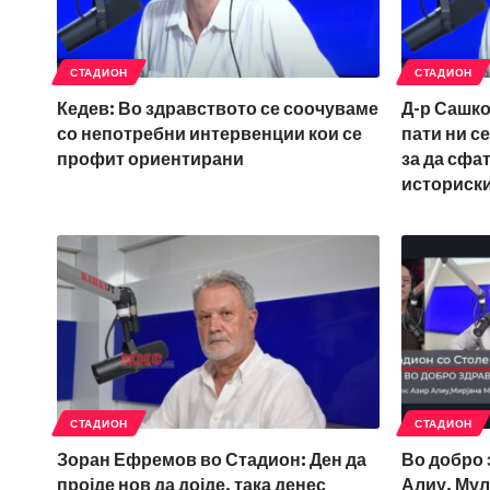
СТАДИОН
СТАДИОН
Кедев: Во здравството се соочуваме
Д-р Сашко
со непотребни интервенции кои се
пати ни с
профит ориентирани
за да сфа
историски
СТАДИОН
СТАДИОН
Зоран Ефремов во Стадион: Ден да
Во добро 
пројде нов да дојде, така денес
Алиу, Мул