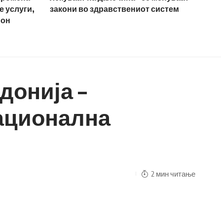
е услуги,
закони во здравствениот систем
ион
донија –
национална
2 мин читање