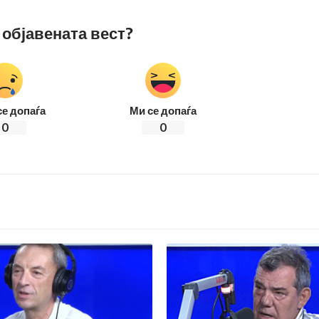
 објавената вест?
се допаѓа
Ми се допаѓа
0
0