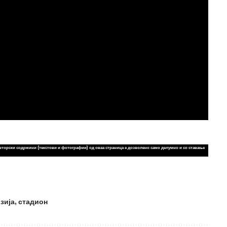
вторски содржини (текстови и фотографии) од оваа страница е дозволено само делумно и со ставање
зија
,
стадион