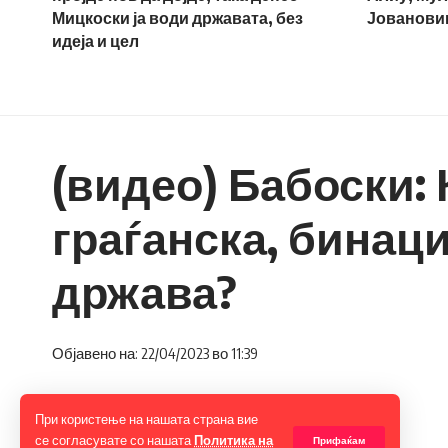
Мицкоски ја води државата, без
Јовановиќ
идеја и цел
(видео) Бабоски: 
граѓанска, бина
држава?
Објавено на: 22/04/2023 во 11:39
При користење на нашата страна вие
се согласувате со нашата
Политика на
Прифаќам