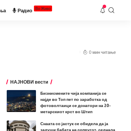
Во Живо
ња
Радио
0 мин читање
НАЈНОВИ вести
Бизнисмените чија компанија се
најде во Топ пет по заработка од
фотоволтаици се донатори на 20-
метарскиот крст во Штип
Снаата со јастук се обидела да ја
задуши бабата на сопругот, седнала