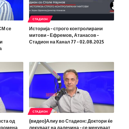
СТАДИОН
СМ се
Историја – строго контролирани
митови – Ефремов, Атанасов –
 и
Стадион на Канал 77 – 02.08.2025
а
СТАДИОН
иста од
(видео)Алиу во Стадион: Доктори ќе
промена
лекуваат на далечина – се менуваат