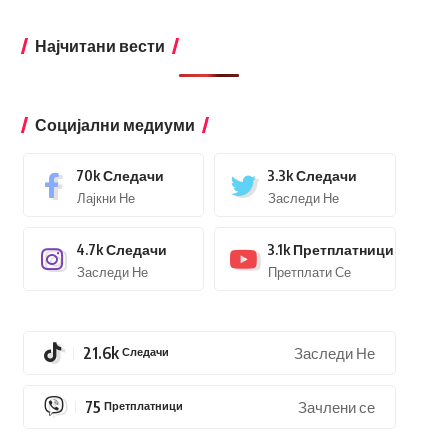
Најчитани вести
Социјални медиуми
70k
Следачи
3.3k
Следачи
Лајкни Не
Заследи Не
4.7k
Следачи
3.1k
Претплатници
Заследи Не
Претплати Се
21.6k
Следачи
Заследи Не
75
Претплатници
Зачлени се