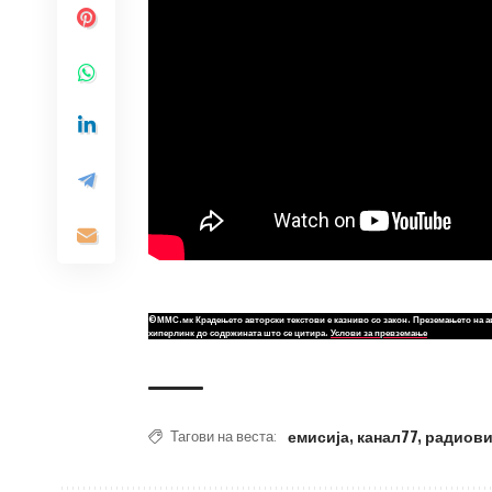
©ММС.мк Крадењето авторски текстови е казниво со закон. Преземањето на а
хиперлинк до содржината што се цитира.
Услови за превземање
емисија
,
канал77
,
радиови
Тагови на веста: