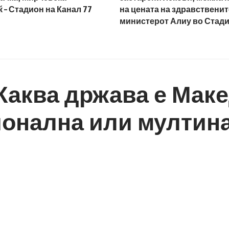
 – Стадион на Канал 77
на цената на здравственит
министерот Алиу во Стад
Каква држава е Маке
ционална или мулти