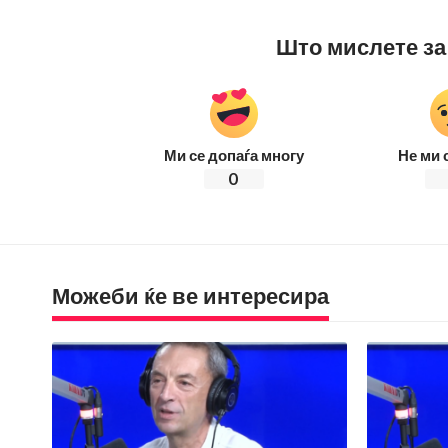
Што мислете за
Ми се допаѓа многу
Не ми 
0
Можеби ќе ве интересира