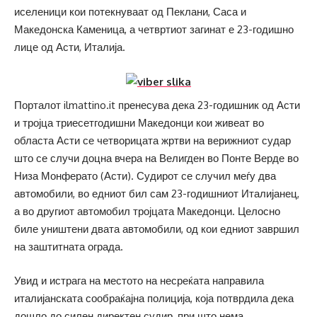
иселеници кои потекнуваат од Пеклани, Саса и
Македонска Каменица, а четвртиот загинат е 23-годишно
лице од Асти, Италија.
Порталот ilmattino.it пренесува дека 23-годишник од Асти
и тројца триесетгодишни Македонци кои живеат во
областа Асти се четворицата жртви на верижниот судар
што се случи доцна вчера на Велигден во Понте Верде во
Низа Монферато (Асти). Судирот се случил меѓу два
автомобили, во едниот бил сам 23-годишниот Италијанец,
а во другиот автомобил тројцата Македонци. Целосно
биле уништени двата автомобили, од кои едниот завршил
на заштитната ограда.
Увид и истрага на местото на несреќата направила
италијанската сообраќајна полиција, која потврдила дека
дошло до силен директен судир, при што нема