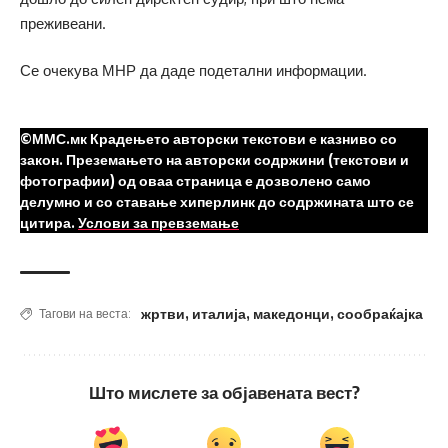
преживеани.
Се очекува МНР да даде подетални информации.
©ММС.мк Крадењето авторски текстови е казниво со
закон. Преземањето на авторски содржини (текстови и
фотографии) од оваа страница е дозволено само
делумно и со ставање хиперлинк до содржината што се
цитира.
Услови за превземање
жртви
,
италија
,
македонци
,
сообраќајка
Тагови на веста:
Што мислете за објавената вест?