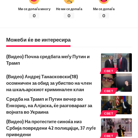
Ми се допаѓа многу
Не ми се допаѓа
Ми се допаѓа
0
0
0
Можеби ќе ве интересира
(Видео) Почна средбата меѓу Путин и
Трамп
СВЕТ
(Видео) Андреј Танасковски(18)
осомничен за обид за убиство на член
на шкаљарскиот криминален клан
СВЕТ
Средба на Трамп и Путин вечер во
Енкориџ, на Алјаска, ќе разговараат за
војната во Украина
СВЕТ
(Видео) На протестите синоќа низ
Србија повредени 42 полицајци, 37 луѓе
приведени
СВЕТ