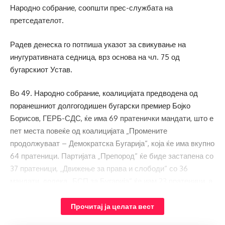
Народно собрание, соопшти прес-службата на
претседателот.
Радев денеска го потпиша указот за свикување на
инугуративната седница, врз основа на чл. 75 од
бугарскиот Устав.
Во 49. Народно собрание, коалицијата предводена од
поранешниот долгогодишен бугарски премиер Бојко
Борисов, ГЕРБ-СДС, ќе има 69 пратенички мандати, што е
пет места повеќе од коалицијата „Промените
продолжуваат – Демократска Бугарија“, која ќе има вкупно
64 пратеници. Партијата „Препород“ ќе биде застапена со
37 пратеници, „Движење за права и слободи“ со 36
мандати, додека „БСП за Бугарија“ ќе иам 23 пратеници, а
партијата „Има таков народ“ – 11.
Прочитај ја целата вест