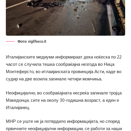
Фото: vigilfuoco.it
Италијанските медиуми информираат дека ноќеска по 22
часот се случила тешка сообраќајна незгода во Ница
Монтеферсто, во итлаијанската провинција Асти, каде во
судир на две возила загинале четири момчиња.
Неофицијално, во сообраќајната несреќа загинале тројца
Македонци, сите на околу 30-годишна возраст, а еден е
Италијанец.
МНР се уште не ја потврдило информацијата, но според
првичните неофицијални информации, се работи за наши