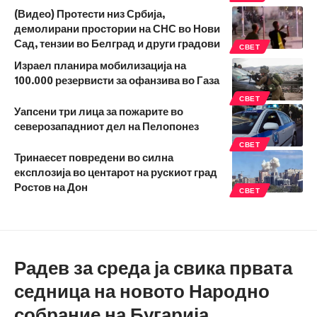
(Видео) Протести низ Србија,
демолирани простории на СНС во Нови
Сад, тензии во Белград и други градови
СВЕТ
Израел планира мобилизација на
100.000 резервисти за офанзива во Газа
СВЕТ
Уапсени три лица за пожарите во
северозападниот дел на Пелопонез
СВЕТ
Тринаесет повредени во силна
експлозија во центарот на рускиот град
Ростов на Дон
СВЕТ
Радев за среда ја свика првата
седница на новото Народно
собрание на Бугарија