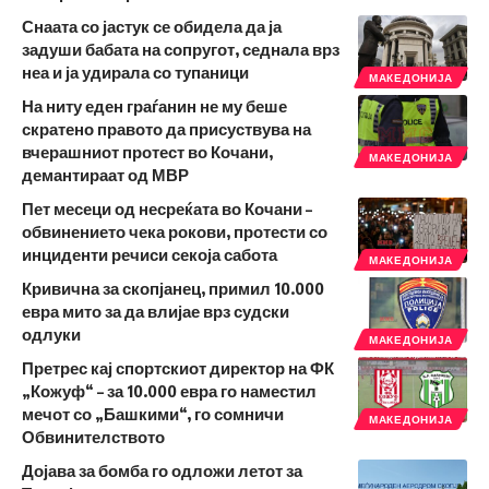
Снаата со јастук се обидела да ја
задуши бабата на сопругот, седнала врз
неа и ја удирала со тупаници
МАКЕДОНИЈА
На ниту еден граѓанин не му беше
скратено правото да присуствува на
вчерашниот протест во Кочани,
МАКЕДОНИЈА
демантираат од МВР
Пет месеци од несреќата во Кочани –
обвинението чека рокови, протести со
инциденти речиси секоја сабота
МАКЕДОНИЈА
Кривична за скопјанец, примил 10.000
евра мито за да влијае врз судски
одлуки
МАКЕДОНИЈА
Претрес кај спортскиот директор на ФК
„Кожуф“ – за 10.000 евра го наместил
мечот со „Башкими“, го сомничи
МАКЕДОНИЈА
Обвинителството
Дојава за бомба го одложи летот за