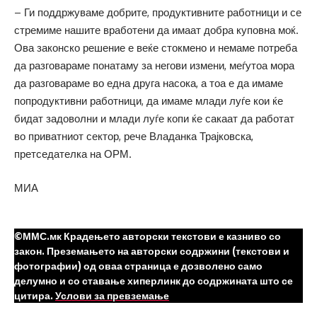
– Ги поддржуваме добрите, продуктивните работници и се
стремиме нашите вработени да имаат добра куповна моќ.
Ова законско решение е веќе стокмено и немаме потреба
да разговараме понатаму за негови измени, меѓутоа мора
да разговараме во една друга насока, а тоа е да имаме
попродуктивни работници, да имаме млади луѓе кои ќе
бидат задоволни и млади луѓе копи ќе сакаат да работат
во приватниот сектор, рече Владанка Трајковска,
претседателка на ОРМ.
МИА
©ММС.мк Крадењето авторски текстови е казниво со
закон. Преземањето на авторски содржини (текстови и
фотографии) од оваа страница е дозволено само
делумно и со ставање хиперлинк до содржината што се
цитира.
Услови за превземање