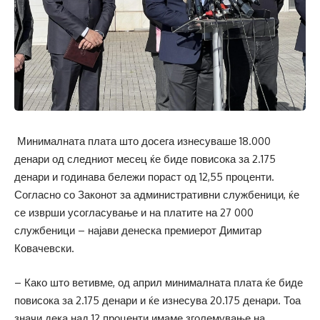
Минималната плата што досега изнесуваше 18.000
денари од следниот месец ќе биде повисока за 2.175
денари и годинава бележи пораст од 12,55 проценти.
Согласно со Законот за административни службеници, ќе
се изврши усогласување и на платите на 27 000
службеници – најави денеска премиерот Димитар
Ковачевски.
– Како што ветивме, од април минималната плата ќе биде
повисока за 2.175 денари и ќе изнесува 20.175 денари. Тоа
значи дека над 12 проценти имаме зголемување на