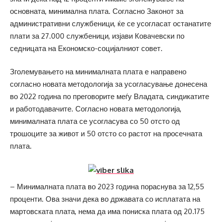
основната, минимална плата. Согласно Законот за
административни службеници, ќе се усогласат останатите
плати за 27.000 службеници, изјави Ковачевски по
седницата на Економско-социјалниот совет.
Зголемувањето на минималната плата е направено
согласно новата методологија за усогласување донесена
во 2022 година по преговорите меѓу Владата, синдикатите
и работодавачите. Согласно новата методологија,
минималната плата се усогласува со 50 отсто од
трошоците за живот и 50 отсто со растот на просечната
плата.
– Минималната плата во 2023 година пораснува за 12,55
проценти. Ова значи дека во државата со исплатата на
мартовската плата, нема да има пониска плата од 20.175