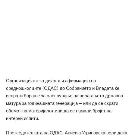
Организацијата за дијалог и афирмација на
средношколците (ОДАС) до Собранието и Владата ќе
испрати барање за олеснување на полагањето државна
матура за годинашната генерација – или да се скрати
обемот на материјалот или да се намали бројот на
интерни испити.
Претседателката на ОДАС, Анисија Угриновска вели дека