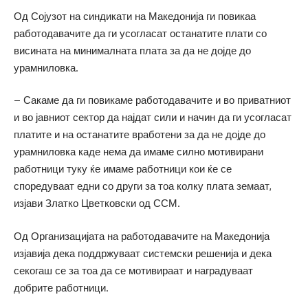
Од Сојузот на синдикати на Македонија ги повикаа
работодавачите да ги усогласат останатите плати со
висината на минималната плата за да не дојде до
урамниловка.
– Сакаме да ги повикаме работодавачите и во приватниот
и во јавниот сектор да најдат сили и начин да ги усогласат
платите и на останатите вработени за да не дојде до
урамниловка каде нема да имаме силно мотивирани
работници туку ќе имаме работници кои ќе се
споредуваат едни со други за тоа колку плата земаат,
изјави Златко Цветковски од ССМ.
Од Организацијата на работодавачите на Македонија
изјавија дека поддржуваат системски решенија и дека
секогаш се за тоа да се мотивираат и наградуваат
добрите работници.