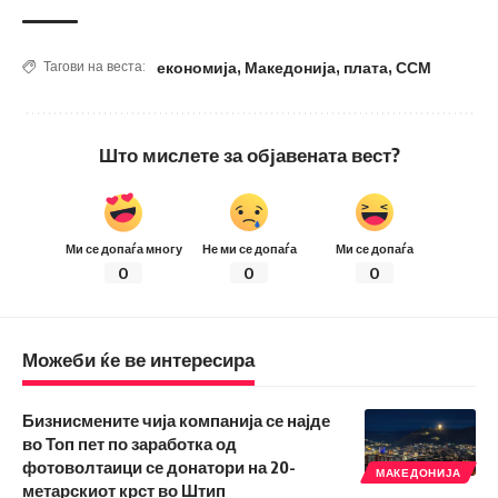
економија
,
Македонија
,
плата
,
ССМ
Тагови на веста:
Што мислете за објавената вест?
Ми се допаѓа многу
Не ми се допаѓа
Ми се допаѓа
0
0
0
Можеби ќе ве интересира
Бизнисмените чија компанија се најде
во Топ пет по заработка од
фотоволтаици се донатори на 20-
МАКЕДОНИЈА
метарскиот крст во Штип