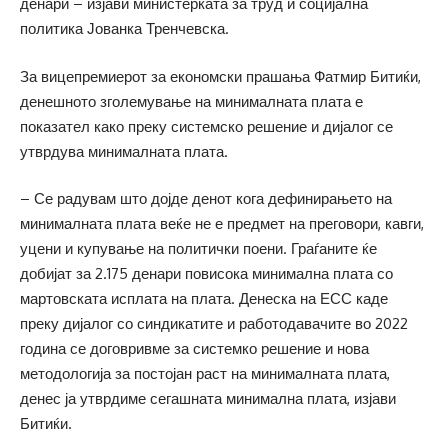
денари – изјави министерката за труд и социјална
политика Јованка Тренчевска.
За вицепремиерот за економски прашања Фатмир Битиќи,
денешното зголемување на минималната плата е
показател како преку системско решение и дијалог се
утврдува минималната плата.
– Се радувам што дојде денот кога дефинирањето на
минималната плата веќе не е предмет на преговори, кавги,
уцени и купување на политички поени. Граѓаните ќе
добијат за 2.175 денари повисока минимална плата со
мартовската исплата на плата. Денеска на ЕСС каде
преку дијалог со синдикатите и работодавачите во 2022
година се договривме за системко решение и нова
методологија за постојан раст на минималната плата,
денес ја утврдиме сегашната минимална плата, изјави
Битиќи.