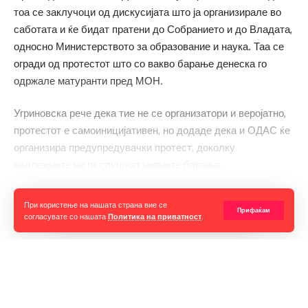
тоа се заклучоци од дискусијата што ја организирале во
саботата и ќе бидат пратени до Собранието и до Владата,
односно Министерството за образование и наука. Таа се
огради од протестот што со вакво барање денеска го
одржале матуранти пред МОН.
Угриновска рече дека тие не се организатори и веројатно,
протестот е самоиницијативен, но додаде дека и ОДАС ќе
организира предупредувачки протест, доколку
надлежните не ги слушнат нивните барања.
Прочитај ја целата вест
При користење на нашата страна вие се
Прифаќам
согласувате со нашата
Политика на приватност
.
Горан Гаврилов