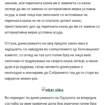
законик, или паричната казна им е заменета со казна
затвор да им се замени со алтернативна мерка условна
осуда, а оние лица кои започнале со исплаќање на
паричната казна но не го платиле целиот износ,
преостанатиот дел од паричната казна да им се замени со
алтернативна мерка условна осуда.
Оттука, донесувањето на овој предлог закон иако е
задоцнето, се наведува во соопштението од Хелсиншкиот
комитет, со оглед на тоа што голем број на лица веќе
започнаа со издржување на својата казна затвор, а некои
дури и ја издржаа, сепак неговото донесување е
неопходно и апелираме до Собранието тоа да го стори во
најкраток можен рок.
Во периодот по донесувањето на Одлуката за вонредна
состојба за овие кривични дела беа изречени голем број