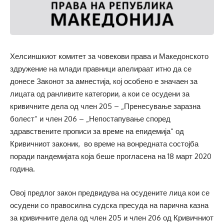
Хелсиншкиот комитет за човекови права и Македонското
здружение на млади правници апелираат итно да се
донесе Законот за амнестија, кој особено е значаен за
лицата од ранливите категории, а кои се осудени за
кривичните дела од член 205 – „Пренесување заразна
болест“ и член 206 – „Непостапување според
здравствените прописи за време на епидемија“ од
Кривичниот законик, во време на вонредната состојба
поради пандемијата која беше прогласена на 18 март 2020
година.
Овој предлог закон предвидува на осудените лица кои се
осудени со правосилна судска пресуда на парична казна
за кривичните дела од член 205 и член 206 од Кривичниот