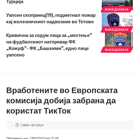
Турција
МАКЕДОНИЈА
Уапсен скопјанец(19), подметнал пожар
кај железничкиот надвозник во Тетово
МАКЕДОНИЈА
Кривична за седум лица за „местење”
на фудбалскиот натпревар ФК
„Кожуф”- ФК „Башкими”, едно лице
МАКЕДОНИЈА
уапсено
Вработените во Европската
комисија добија забрана да
користат ТикТок
1 мин читање
Објавено на: 23/02/2023 во 12:49