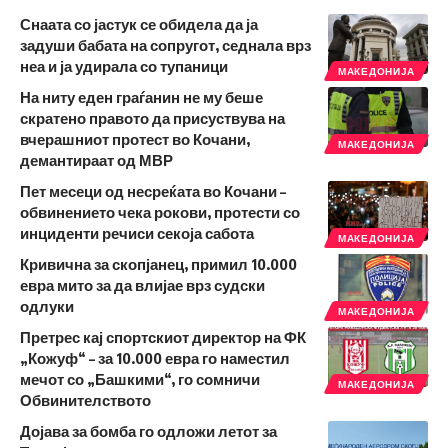
Снаата со јастук се обидела да ја
задуши бабата на сопругот, седнала врз
неа и ја удирала со тупаници
МАКЕДОНИЈА
На ниту еден граѓанин не му беше
скратено правото да присуствува на
вчерашниот протест во Кочани,
МАКЕДОНИЈА
демантираат од МВР
Пет месеци од несреќата во Кочани –
обвинението чека рокови, протести со
инциденти речиси секоја сабота
МАКЕДОНИЈА
Кривична за скопјанец, примил 10.000
евра мито за да влијае врз судски
одлуки
МАКЕДОНИЈА
Претрес кај спортскиот директор на ФК
„Кожуф“ – за 10.000 евра го наместил
мечот со „Башкими“, го сомничи
МАКЕДОНИЈА
Обвинителството
Дојава за бомба го одложи летот за