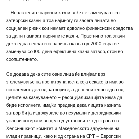
– Неплатените парични казни веќе се заменуваат со
затворски казни, а тоа најмногу ги засега лицата во
социјален ризик кои немаат доволно финансиски средства
за да ги намират паричните казни. Практично тоа значи
дека една неплатена парична казна од 2000 евра се
заменува со 100 дена ефективна казна затвор, стои во
соопштението.
Се додава дека сите овие лица ќе влијаат врз
зголемување на пренатрупаноста која секако ја има во
поголемиот дел од затворите, а дополнително една од
целите на казнувањето – ресоцијализацијата нема да
биде исполнета, имајќи предвид дека лицата казната
затвор би ја издржувале во нехумани и деградирачки
услови нотирани во дел од установите, од страна на
Хелсиншкиот комитет и Македонското здружение на
млади правници, како и од страна на CPT – Европски