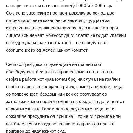
на парични казни во износ помеѓу 1.000 и 2.000 евра.
Согласно законските прописи, доколку во рок од две
години паричните казни не се намират, судијата за
извршување на санкции ги заменува со казна затвор и
лицата кои немаат можност да ги платат ќе бидат упатени
на издржување на казна затвор – се наведува во
соопштението од Хелсиншкиот комитет.
Се посочува дека здруженијата на граѓани кои
обезбедуваат бесплатна правна помош во текот на
својата работа нотираа голем број на случаи на граѓани
особено лица во социјален ризик, самохрани мајки, лица
со попреченост, бездомници кои се соочуваат со
затворски казни поради немање на средства да ги платат
паричните казни. Голем дел од осудените лица не ги
обжалиле пресудите од причина што не ги примиле или
пак биле неуки во однос на нивното право да вложат
приговор до надлежниот суд.