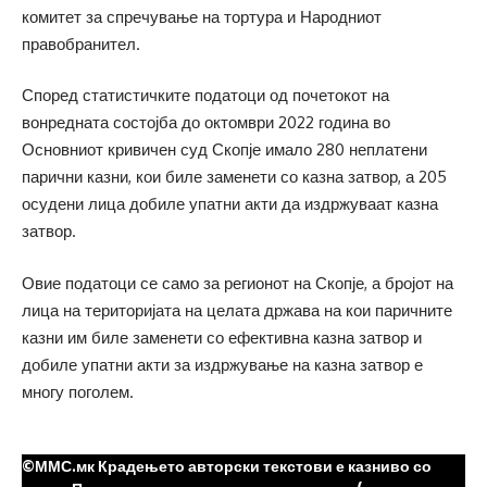
комитет за спречување на тортура и Народниот
правобранител.
Според статистичките податоци од почетокот на
вонредната состојба до октомври 2022 година во
Основниот кривичен суд Скопје имало 280 неплатени
парични казни, кои биле заменети со казна затвор, а 205
осудени лица добиле упатни акти да издржуваат казна
затвор.
Овие податоци се само за регионот на Скопје, а бројот на
лица на територијата на целата држава на кои паричните
казни им биле заменети со ефективна казна затвор и
добиле упатни акти за издржување на казна затвор е
многу поголем.
©ММС.мк Крадењето авторски текстови е казниво со