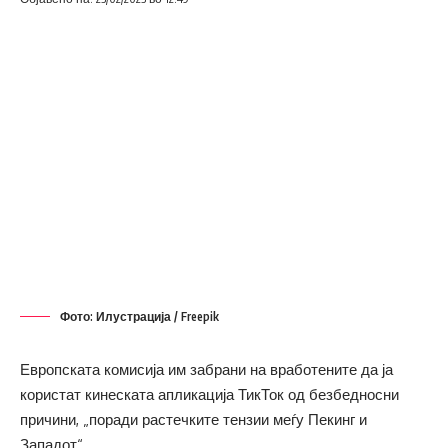
Фото: Илустрација / Freepik
Европската комисија им забрани на вработените да ја
користат кинеската апликација ТикТок од безбедносни
причини, „поради растечките тензии меѓу Пекинг и
Западот“.