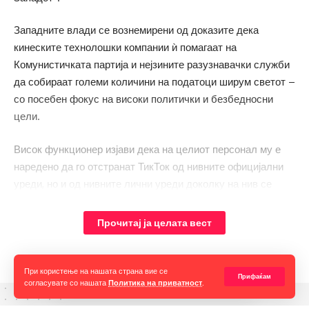
Западните влади се вознемирени од доказите дека
кинеските технолошки компании ѝ помагаат на
Комунистичката партија и нејзините разузнавачки служби
да собираат големи количини на податоци ширум светот –
со посебен фокус на високи политички и безбедносни
цели.
Висок функционер изјави дека на целиот персонал му е
наредено да го отстранат ТикТок од нивните официјални
уреди, но и од нивните лични уреди доколку на нив се
инсталирани апликации поврзани со работата.
Прочитај ја целата вест
При користење на нашата страна вие се
Прифаќам
согласувате со нашата
Политика на приватност
.