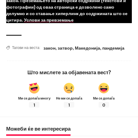
закон. Преземањето на авторски содржини (текстови и
фотографии) од оваа страница е дозволено само
делумно и со ставање хиперлинк до содржината што се
цитира.
Услови за превземање
закон
,
затвор
,
Македонија
,
пандемија
Тагови на веста:
Што мислете за објавената вест?
Ми се допаѓа многу
Не ми се допаѓа
Ми се допаѓа
1
1
0
Можеби ќе ве интересира