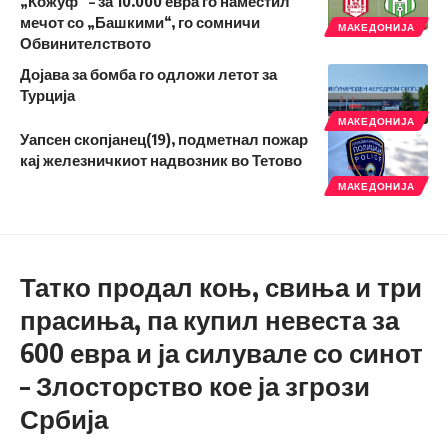
„Кожуф“ – за 10.000 евра го наместил
мечот со „Башкими“, го сомничи
МАКЕДОНИЈА
Обвинителството
Дојава за бомба го одложи летот за
Турција
МАКЕДОНИЈА
Уапсен скопјанец(19), подметнал пожар
кај железничкиот надвозник во Тетово
МАКЕДОНИЈА
Татко продал коњ, свиња и три
прасиња, па купил невеста за
600 евра и ја силувале со синот
– Злосторство кое ја згрози
Србија