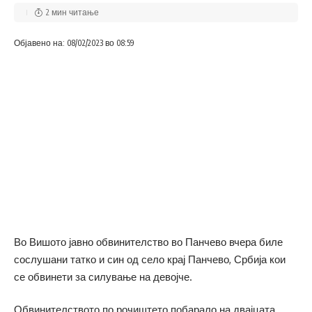
2 мин читање
Објавено на: 08/02/2023 во 08:59
Во Вишото јавно обвинителство во Панчево вчера биле
сослушани татко и син од село крај Панчево, Србија кои
се обвинети за силување на девојче.
Обвинителството по рочиштето побарало на двајцата