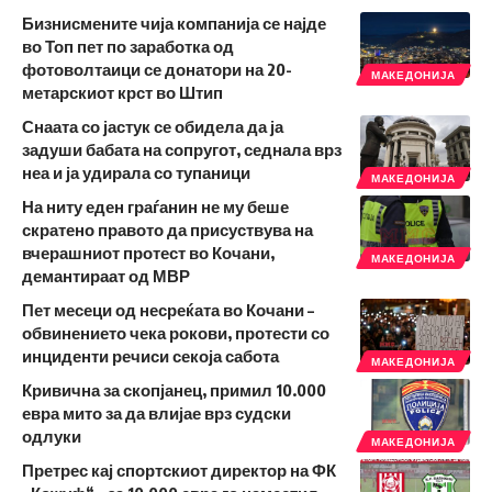
Бизнисмените чија компанија се најде
во Топ пет по заработка од
фотоволтаици се донатори на 20-
МАКЕДОНИЈА
метарскиот крст во Штип
Снаата со јастук се обидела да ја
задуши бабата на сопругот, седнала врз
неа и ја удирала со тупаници
МАКЕДОНИЈА
На ниту еден граѓанин не му беше
скратено правото да присуствува на
вчерашниот протест во Кочани,
МАКЕДОНИЈА
демантираат од МВР
Пет месеци од несреќата во Кочани –
обвинението чека рокови, протести со
инциденти речиси секоја сабота
МАКЕДОНИЈА
Кривична за скопјанец, примил 10.000
евра мито за да влијае врз судски
одлуки
МАКЕДОНИЈА
Претрес кај спортскиот директор на ФК