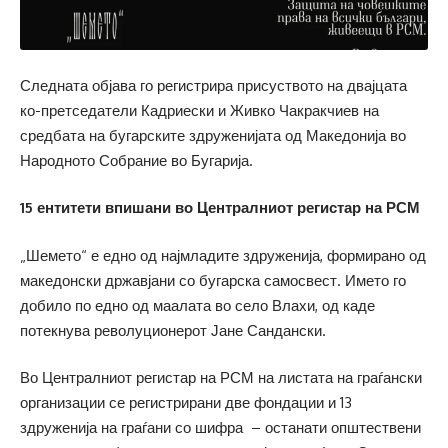
Следната објава го регистрира присуството на двајцата
ко-претседатели Кадриески и Живко Чакракчиев на
средбата на бугарските здруженијата од Македонија во
Народното Собрание во Бугарија.
15 ентитети впишани во Централниот регистар на РСМ
„Шемето“ е едно од најмладите здруженија, формирано од
македонски државјани со бугарска самосвест. Името го
добило по едно од маалата во село Влахи, од каде
потекнува револуционерот Јане Сандански.
Во Централниот регистар на РСМ на листата на граѓански
организации се регистрирани две фондации и 13
здруженија на граѓани со шифра – останати општествени