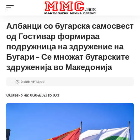
Албанци со бугарска самосвест
од Гостивар формираа
подружница на здружение на
Бугари – Се множат бугарските
здруженија во Македонија
6 мин читање
Објавено на: 06/04/2023 во 09:11