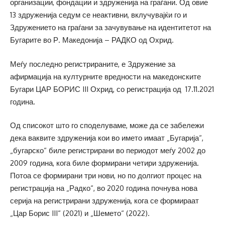
организации, фондации и здруженија на граѓани. Од овие
13 здруженија седум се неактивни, вклучувајќи го и
Здружението на граѓани за зачувување на идентитетот на
Бугарите во Р. Македонија – РАДКО од Охрид.
Меѓу последно регистрираните, е Здружение за
афирмација на културните вредности на македонските
Бугари ЦАР БОРИС III Охрид, со регистрација од 17.11.2021
година.
Од списокот што го споделуваме, може да се забележи
дека ваквите здруженија кои во името имаат „Бугарија“,
„бугарско“ биле регистрирани во периодот меѓу 2002 до
2009 година, кога биле формирани четири здруженија.
Потоа се формирани три нови, но по долгиот процес на
регистрација на „Радко“, во 2020 година почнува нова
серија на регистрирани здруженија, кога се формираат
„Цар Борис III“ (2021) и „Шемето“ (2022).