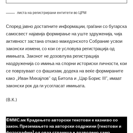
листа на регистрирани ентитети во ЦРМ
Според јавно достапните информации, граѓани со бугарска
самосвест најавија формирање на уште здруженија, чија
активност застана откако македонското Собрание усвои
законски измени, со кои се условува регистрација од
имињата. Законот не дозовлува регистрација
наздруженија со имиња на спорни историски личности, кои
се поврзуваат со фашизам, додека на веќе формираните
како „Иван Михајлов“ од Битола и „Цар Борис III“, имаат
законски рок да ги усогласат имињата.
(В.К.)
©ММС.мк Крадењето авторски текстови е казниво со
закон. Преземањето на авторски содржини (текстови и
фотографии) од оваа страница е дозволено само