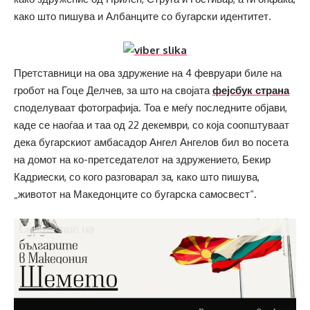
како што пишува и Албанците со бугарски идентитет.
Претставници на ова здружение на 4 февруари биле на
гробот на Гоце Делчев, за што на својата
фејсбук страна
споделуваат фотографија. Тоа е меѓу последните објави,
каде се наоѓаа и таа од 22 декември, со која соопштуваат
дека бугарскиот амбасадор Ангел Ангелов бил во посета
на домот на ко-претседателот на здружението, Бекир
Кадриески, со кого разговарал за, како што пишува,
„животот на Македонците со бугарска самосвест“.