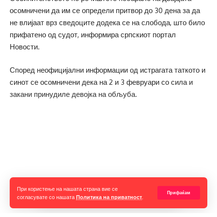
осомничени да им се определи притвор до 30 дена за да
не влијаат врз сведоците додека се на слобода, што било
прифатено од судот, информира српскиот портал
Новости.
Според неофицијални информации од истрагата таткото и
синот се осомничени дека на 2 и 3 февруари со сила и
закани принудиле девојка на обљуба.
Прочитај ја целата вест
При користење на нашата страна вие се
Прифаќам
согласувате со нашата
Политика на приватност
.