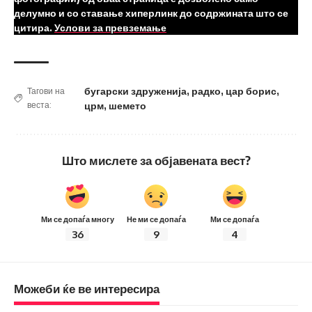
делумно и со ставање хиперлинк до содржината што се
цитира.
Услови за превземање
бугарски здруженија
,
радко
,
цар борис
,
Тагови на
веста:
црм
,
шемето
Што мислете за објавената вест?
Ми се допаѓа многу
Не ми се допаѓа
Ми се допаѓа
36
9
4
Можеби ќе ве интересира