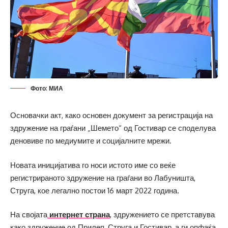
Фото: МИА
Основачки акт, како основен документ за регистрација на
здружение на граѓани „Шемето“ од Гостивар се споделува
деновиве по медиумите и социјалните мрежи.
Новата иницијатива го носи истото име со веќе
регистрираното здружение на граѓани во Лабуништа,
Струга, кое легално постои 16 март 2022 година.
На својата
интернет страна
, здружението се претставува
како здружение од Прилеп, Струга и Гостивар, а ги опфаќа,