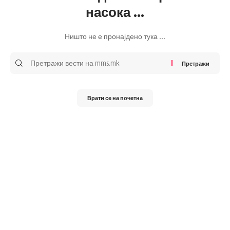
насока ...
Ништо не е пронајдено тука ...
Претражи
за:
Врати се на почетна