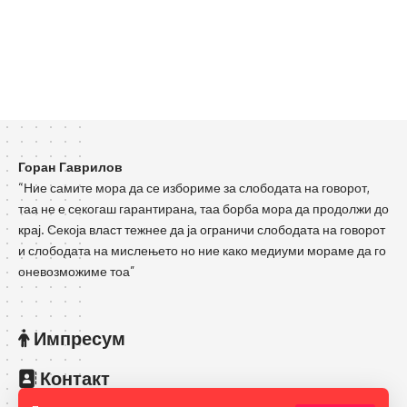
Горан Гаврилов
“Ние самите мора да се избориме за слободата на говорот,
таа не е секогаш гарантирана, таа борба мора да продолжи до
крај. Секоја власт тежнее да ја ограничи слободата на говорот
и слободата на мислењето но ние како медиуми мораме да го
оневозможиме тоа”
Импресум
Контакт