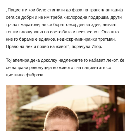
„Пациенти кои биле стигнати до фаза на трансплантација
сега се добри и не им треба кислородна поддршка, други
трчаат маратони, не се борат секој ден за здив, немаат
тешки влошувања на состојбата и неизвеснот. Она што
ние го бараме е еднаков, недискриминирачки третман.
Право на лек и право на живот“, порачува Игор.
Тој апелира дека доколку надлежните го набават лекот, ќе
се направи револуција во животот на пациентите со
цистична фиброза.