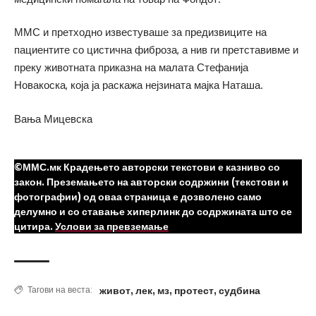
ММС и претходно известуваше за предизвиците на
пациентите со цистична фиброза, а нив ги претставивме и
преку животната приказна на малата Стефанија
Новакоска, која ја раскажа нејзината мајка Наташа.
Вања Мицевска
©ММС.мк Крадењето авторски текстови е казниво со
закон. Преземањето на авторски содржини (текстови и
фотографии) од оваа страница е дозволено само
делумно и со ставање хиперлинк до содржината што се
цитира.
Услови за превземање
живот
,
лек
,
мз
,
протест
,
судбина
Тагови на веста: