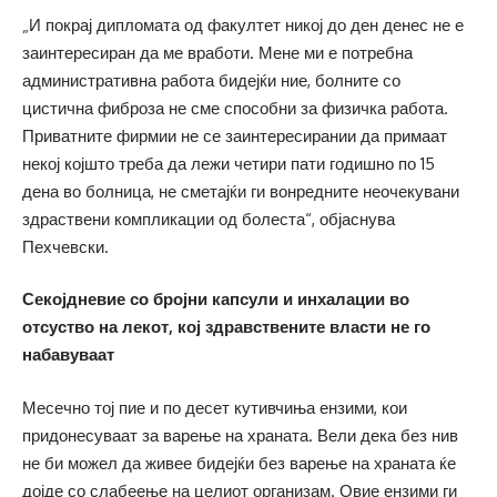
„И покрај дипломата од факултет никој до ден денес не е
заинтересиран да ме вработи. Мене ми е потребна
административна работа бидејќи ние, болните со
цистична фиброза не сме способни за физичка работа.
Приватните фирмии не се заинтересирании да примаат
некој којшто треба да лежи четири пати годишно по 15
дена во болница, не сметајќи ги вонредните неочекувани
здраствени компликации од болеста“, објаснува
Пехчевски.
Секојдневие со бројни капсули и инхалации во
отсуство на лекот, кој здравствените власти не го
набавуваат
Месечно тој пие и по десет кутивчиња ензими, кои
придонесуваат за варење на храната. Вели дека без нив
не би можел да живее бидејќи без варење на храната ќе
дојде со слабеење на целиот организам. Овие ензими ги