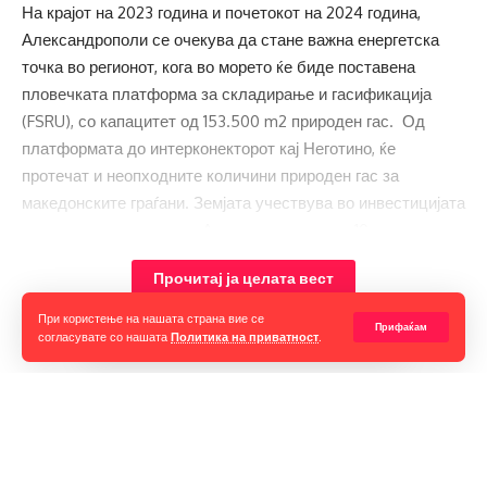
На крајот на 2023 година и почетокот на 2024 година,
Александрополи се очекува да стане важна енергетска
точка во регионот, кога во морето ќе биде поставена
пловечката платформа за складирање и гасификација
(FSRU), со капацитет од 153.500 m2 природен гас. Од
платформата до интерконекторот кај Неготино, ќе
протечат и неопходните количини природен гас за
македонските граѓани. Земјата учествува во инвестицијата
во гасниот терминал во Александрополи со 10 проценти,
кој е со вкупна вредност од 370 милиони евра, проект
Прочитај ја целата вест
поддржан од Европската унија. Без ова поврзување,
Северна Македонија останува целосно зависна од
При користење на нашата страна вие се
Прифаќам
рускиот гас.
согласувате со нашата
Политика на приватност
.
Платформата за гас ќе биде трајно закотвена на фиксна
точка во морето и ќе има капацитет од 153.500 m2 ЛНГ.
Горан Гаврилов
Годишно ќе обезбедува 5,5 милијарди кубни метри
“Ние самите мора да се избориме за слободата на говорот,
природен гас. Течниот природен гас ќе пристигне со
таа не е секогаш гарантирана, таа борба мора да продолжи до