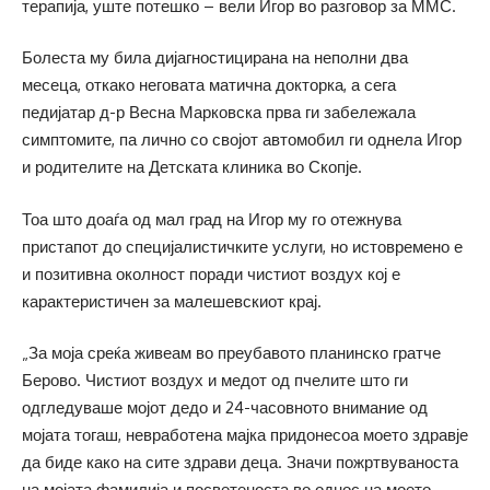
терапија, уште потешко – вели Игор во разговор за ММС.
Болеста му била дијагностицирана на неполни два
месеца, откако неговата матична докторка, а сега
педијатар д-р Весна Марковска прва ги забележала
симптомите, па лично со својот автомобил ги однела Игор
и родителите на Детската клиника во Скопје.
Тоа што доаѓа од мал град на Игор му го отежнува
пристапот до специјалистичките услуги, но истовремено е
и позитивна околност поради чистиот воздух кој е
карактеристичен за малешевскиот крај.
„За моја среќа живеам во преубавото планинско гратче
Берово. Чистиот воздух и медот од пчелите што ги
одгледуваше мојот дедо и 24-часовното внимание од
мојата тогаш, невработена мајка придонесоа моето здравје
да биде како на сите здрави деца. Значи пожртвуваноста
на мојата фамилија и посветеноста во однос на моето