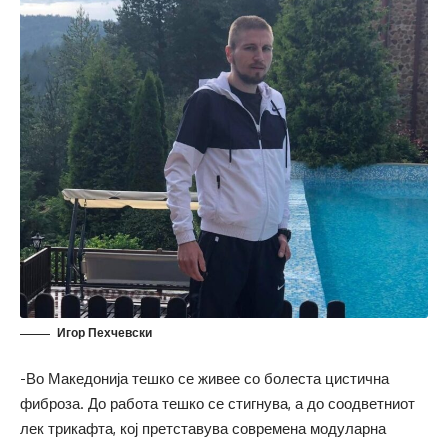
Игор Пехчевски
-Во Македонија тешко се живее со болеста цистична
фиброза. До работа тешко се стигнува, а до соодветниот
лек трикафта, кој претставува современа модуларна