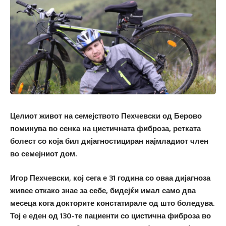
Целиот живот на семејството Пехчевски од Берово
поминува во сенка на цистичната фиброза, ретката
болест со која бил дијагностициран најмладиот член
во семејниот дом.
Игор Пехчевски, кој сега е 31 година со оваа дијагноза
живее откако знае за себе, бидејќи имал само два
месеца кога докторите констатирале од што боледува.
Тој е еден од 130-те пациенти со цистична фиброза во