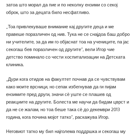
затоа што морал да пие и по неколку ензими со секој
оброк, што за децата било несфатливо.
„Тоа привлекуваше внимание кај другите деца и ме
правеше поразличен од нив. Тука не се снајдоа баш добро
ни учителите, за да им го објаснат тоа на учениците, па јас
секогаш бев поразличен од другите“, вели Игор чие
детство поминало со чести хоспитализации на Детската
клиника.
„Дури кога отидов на факултет почнав да се чувствувам
како моите врсници, но сепак избегнував да ги пијам
ензимите пред други, значи сѐ уште се плашев од
реакциите на другите. Болеста ме научи да бидам цврст и
да не се жалам, но тоа беше така сѐ до декември 2013
година, кога почина мојот татко“, раскажува Игор.
Неговиот татко му бил најголема поддршка и секогаш му