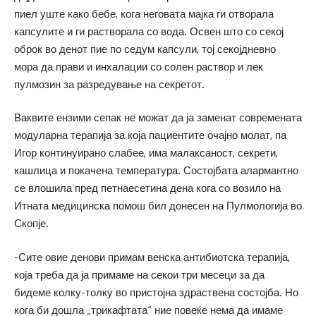
пиел уште како бебе, кога неговата мајка ги отворала
капсулите и ги растворала со вода. Освен што со секој
оброк во денот пие по седум капсули, тој секојдневно
мора да прави и инхалации со солен раствор и лек
пулмозин за разредување на секретот.
Ваквите ензими сепак не можат да ја заменат современата
модуларна терапија за која пациентите очајно молат, па
Игор континуирано слабее, има малаксаност, секрети,
кашлица и покачена температура. Состојбата алармантно
се влошила пред петнаесетина дена кога со возило на
Итната медицинска помош бил донесен на Пулмологија во
Скопје.
-Сите овие денови примам венска антибиотска терапија,
која треба да ја примаме на секои три месеци за да
бидеме колку-толку во пристојна здраствена состојба. Но
кога би дошла „трикафтата“ ние повеќе нема да имаме