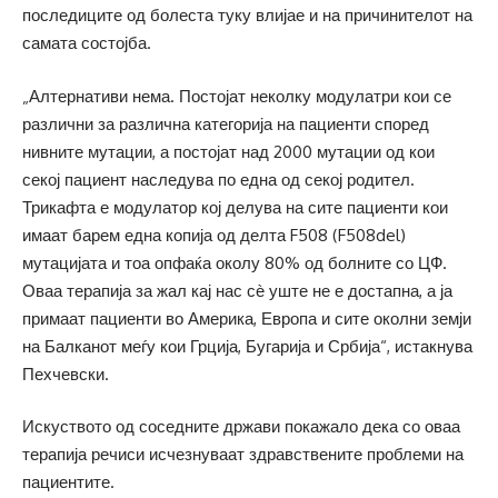
последиците од болеста туку влијае и на причинителот на
самата состојба.
„Алтернативи нема. Постојат неколку модулатри кои се
различни за различна категорија на пациенти според
нивните мутации, а постојат над 2000 мутации од кои
секој пациент наследува по една од секој родител.
Трикафта е модулатор кој делува на сите пациенти кои
имаат барем една копија од делта F508 (F508del)
мутацијата и тоа опфаќа околу 80% од болните со ЦФ.
Оваа терапија за жал кај нас сѐ уште не е достапна, а ја
примаат пациенти во Америка, Европа и сите околни земји
на Балканот меѓу кои Грција, Бугарија и Србија“, истакнува
Пехчевски.
Искуството од соседните држави покажало дека со оваа
терапија речиси исчезнуваат здравствените проблеми на
пациентите.