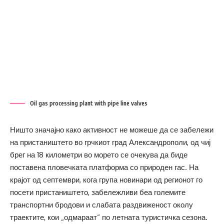
Oil gas processing plant with pipe line valves
Ништо значајно како активност не можеше да се забележи
на пристаништето во грчкиот град Александрополи, од чиј
брег на 18 километри во морето се очекува да биде
поставена пловечката платформа со природен гас. На
крајот од септември, кога група новинари од регионот го
посети пристаништето, забележливи беа големите
транспортни бродови и слабата раздвиженост околу
траектите, кои „одмараат“ по летната туристичка сезона.