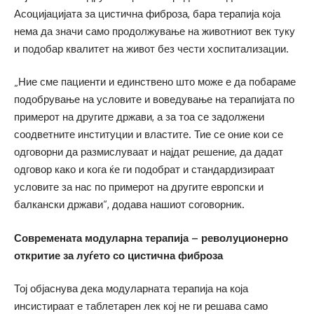
Асоцијацијата за цистична фиброза, бара терапија која
нема да значи само продолжување на животниот век туку
и подобар квалитет на живот без чести хоспитализации.
„Ние сме пациенти и единствено што може е да побараме
подобрување на условите и воведување на терапијата по
примерот на другите држави, а за тоа се задолжени
соодветните институции и властите. Тие се оние кои се
одговорни да размислуваат и најдат решение, да дадат
одговор како и кога ќе ги подобрат и стандардизираат
условите за нас по примерот на другите европски и
балкански држави“, додава нашиот соговорник.
Современата модуларна терапија – револуционерно
откритие за луѓето со цистична фиброза
Тој објаснува дека модуларната терапија на која
инсистираат е таблетарен лек кој не ги решава само