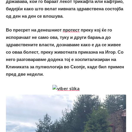
државава, кои го бараат лекот трикафта или кафтрио,
бидејќи како што велат нивната здравствена состојба
од ден на ден се влошува.
Во пресрет на денешниот
протест
преку кој ќе го
испорачаат не само ова, туку и други барања до
здравствените власти, дознаваме како е да се живее
со оваа болест, преку животната приказна на Игор. Со
него разговаравме додека тој е хоспитализиран на
Клиниката за пулмологија во Скопје, каде бил примен
пред две недели.