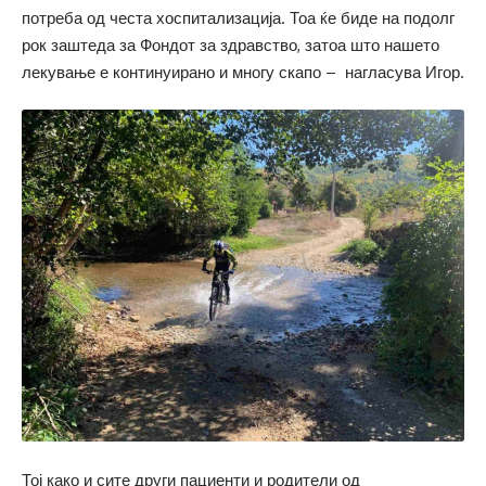
потреба од честа хоспитализација. Тоа ќе биде на подолг
рок заштеда за Фондот за здравство, затоа што нашето
лекување е континуирано и многу скапо – нагласува Игор.
Тој како и сите други пациенти и родители од