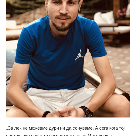
„За лек не можевме дури ни да сонуваме. А сега кога тој
постои, ние сепак го немаме кај нас во Македонија.