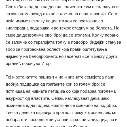
Состојбата од ден на ден на пациентите им се влошува и
за жал нема назад ако не е достапна оваа терапија. Сега
веќе имаме неколку пациенти кои се постојано со
кислородна поддршка и во тежок стадиум од болеста. Не
смее да дозволиме овој број да се зголеми. Колку порано
се започне со терапијата толку е подобро, бидејќи станува
збор за прогресивна болест која прави оштетувања
најмногу на белодробието, но засегнати се и многу други
органи“, порачува Игор.
Тој и останатите пациенти, но и нивните семејства лани
добија поддршка од граѓаните кои во голем број се
потпишаа на нивната петиција со која побараа поголема
ажурност од властите. Сепак, нагласуваат дека иако
поминала една година, ништо не се сменило на подобро.
Тие за денеска најавија и протест преку кој освен лек, ќе
побараат и посоодветни услови за хоспитализација, но и
медицински помагала на товар на Фондот.