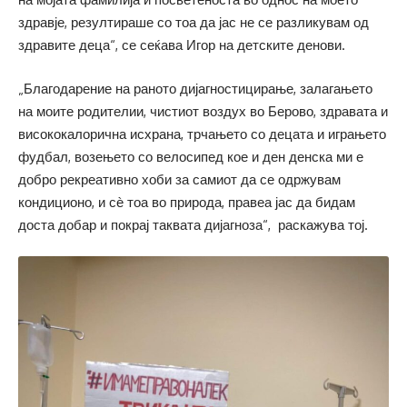
здравје, резултираше со тоа да јас не се разликувам од
здравите деца“, се сеќава Игор на детските денови.
„Благодарение на раното дијагностицирање, залагањето
на моите родителии, чистиот воздух во Берово, здравата и
висококалорична исхрана, трчањето со децата и играњето
фудбал, возењето со велосипед кое и ден денска ми е
добро рекреативно хоби за самиот да се одржувам
кондиционо, и сѐ тоа во природа, правеа јас да бидам
доста добар и покрај таквата дијагноза“, раскажува тој.