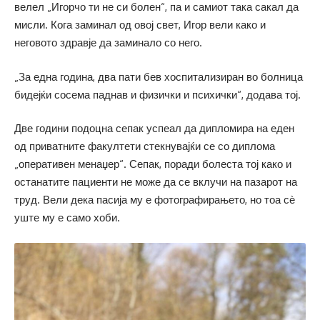
велел „Игорчо ти не си болен“, па и самиот така сакал да
мисли. Кога заминал од овој свет, Игор вели како и
неговото здравје да заминало со него.
„За една година, два пати бев хоспитализиран во болница
бидејќи сосема паднав и физички и психички“, додава тој.
Две години подоцна сепак успеал да дипломира на еден
од приватните факултети стекнувајќи се со диплома
„оперативен менаџер“. Сепак, поради болеста тој како и
останатите пациенти не може да се вклучи на пазарот на
труд. Вели дека пасија му е фотографирањето, но тоа сѐ
уште му е само хоби.