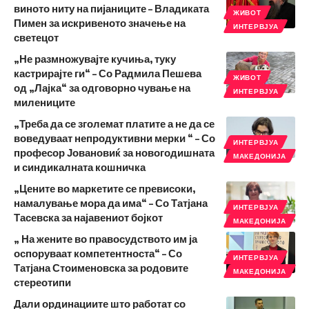
виното ниту на пијаниците – Владиката
ЖИВОТ
Пимен за искривеното значење на
ИНТЕРВЈУА
светецот
„Не размножувајте кучиња, туку
кастрирајте ги“ – Со Радмила Пешева
ЖИВОТ
од „Лајка“ за одговорно чување на
ИНТЕРВЈУА
милениците
„Треба да се зголемат платите а не да се
воведуваат непродуктивни мерки “ – Со
ИНТЕРВЈУА
професор Јовановиќ за новогодишната
МАКЕДОНИЈА
и синдикалната кошничка
„Цените во маркетите се превисоки,
намалување мора да има“ – Со Татјана
ИНТЕРВЈУА
Тасевска за најавениот бојкот
МАКЕДОНИЈА
„ На жените во правосудството им ја
оспоруваат компетентноста“ – Со
ИНТЕРВЈУА
Татјана Стоименовска за родовите
МАКЕДОНИЈА
стереотипи
Дали ординациите што работат со