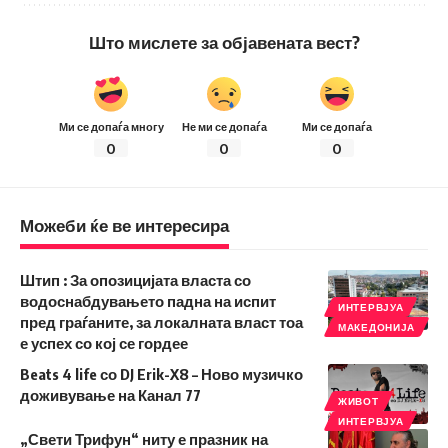
Што мислете за објавената вест?
Ми се допаѓа многу
Не ми се допаѓа
Ми се допаѓа
0
0
0
Можеби ќе ве интересира
Штип : За опозицијата власта со
водоснабдувањето падна на испит
ИНТЕРВЈУА
пред граѓаните, за локалната власт тоа
МАКЕДОНИЈА
е успех со кој се гордее
Beats 4 life со DJ Erik-X8 – Ново музичко
доживување на Канал 77
ЖИВОТ
ИНТЕРВЈУА
„Свети Трифун“ ниту е празник на