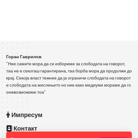
Горан Гаврилов
“Ние самите мора да се избориме за слободата на говорот,
таа не е секогаш гарантирана, таа борба мора да продолжи до
крај. Секоја власт тежнее да ја ограничи слободата на говорот
и слободата на мислењето но ние како медиуми мораме да го
оневозможиме тоа”
Импресум
Контакт