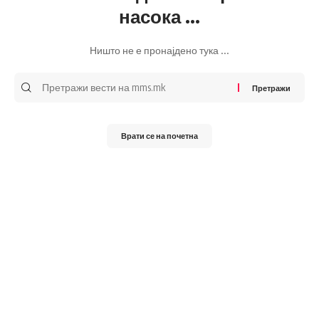
насока ...
Ништо не е пронајдено тука ...
Претражи
за:
Врати се на почетна