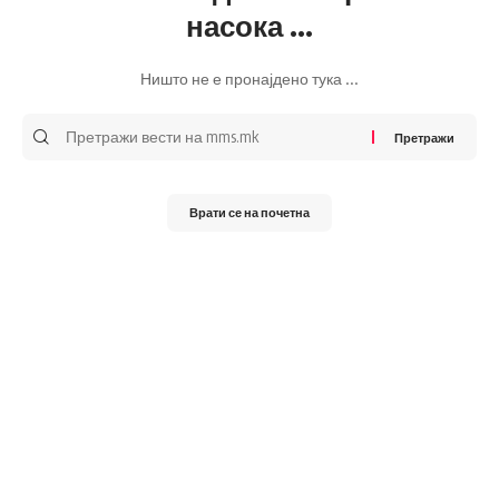
насока ...
Ништо не е пронајдено тука ...
Претражи
за:
Врати се на почетна