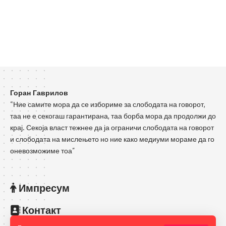
Горан Гаврилов
“Ние самите мора да се избориме за слободата на говорот,
таа не е секогаш гарантирана, таа борба мора да продолжи до
крај. Секоја власт тежнее да ја ограничи слободата на говорот
и слободата на мислењето но ние како медиуми мораме да го
оневозможиме тоа”
Импресум
Контакт