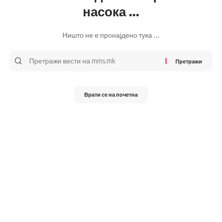
насока ...
Ништо не е пронајдено тука ...
Претражи
за:
Врати се на почетна