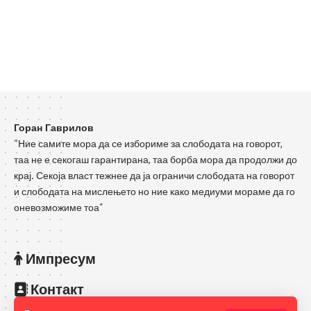
Горан Гаврилов
“Ние самите мора да се избориме за слободата на говорот,
таа не е секогаш гарантирана, таа борба мора да продолжи до
крај. Секоја власт тежнее да ја ограничи слободата на говорот
и слободата на мислењето но ние како медиуми мораме да го
оневозможиме тоа”
Импресум
Контакт