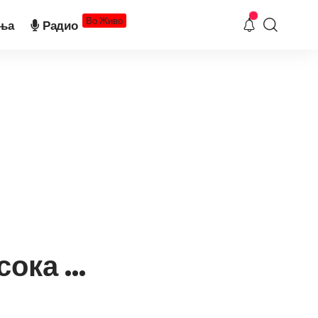
Во Живо
ња
Радио
ка ...