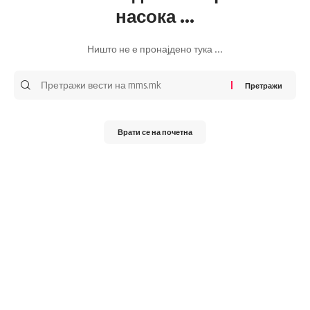
насока ...
Ништо не е пронајдено тука ...
Претражи
за:
Врати се на почетна