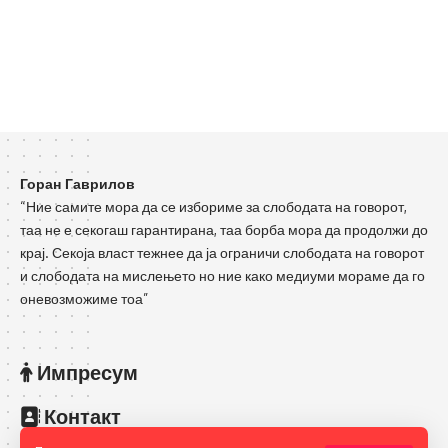
Горан Гаврилов
“Ние самите мора да се избориме за слободата на говорот,
таа не е секогаш гарантирана, таа борба мора да продолжи до
крај. Секоја власт тежнее да ја ограничи слободата на говорот
и слободата на мислењето но ние како медиуми мораме да го
оневозможиме тоа”
Импресум
Контакт